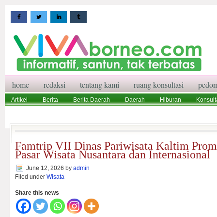
home
redaksi
tentang kami
ruang konsultasi
pedom
Artikel
Berita
Berita Daerah
Daerah
Hiburan
Konsult
Wisata
Pedoman Media Siber
Redaksi
Ruang Konsultasi
Famtrip VII Dinas Pariwisata Kaltim Pro
Pasar Wisata Nusantara dan Internasional
June 12, 2026
by
admin
Filed under
Wisata
Share this news