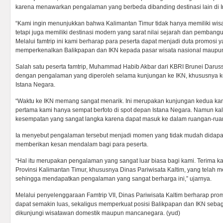
karena menawarkan pengalaman yang berbeda dibanding destinasi lain di I
“Kami ingin menunjukkan bahwa Kalimantan Timur tidak hanya memiliki wisa
tetapi juga memiliki destinasi modern yang sarat nilai sejarah dan pemba
Melalui famtrip ini kami berharap para peserta dapat menjadi duta promosi
memperkenalkan Balikpapan dan IKN kepada pasar wisata nasional maupun 
Salah satu peserta famtrip, Muhammad Habib Akbar dari KBRI Brunei Daru
dengan pengalaman yang diperoleh selama kunjungan ke IKN, khususnya 
Istana Negara.
“Waktu ke IKN memang sangat menarik. Ini merupakan kunjungan kedua ka
pertama kami hanya sempat berfoto di spot depan Istana Negara. Namun kal
kesempatan yang sangat langka karena dapat masuk ke dalam ruangan-ruan
Ia menyebut pengalaman tersebut menjadi momen yang tidak mudah didapa
memberikan kesan mendalam bagi para peserta.
“Hal itu merupakan pengalaman yang sangat luar biasa bagi kami. Terima k
Provinsi Kalimantan Timur, khususnya Dinas Pariwisata Kaltim, yang telah 
sehingga mendapatkan pengalaman yang sangat berharga ini,” ujarnya.
Melalui penyelenggaraan Famtrip VII, Dinas Pariwisata Kaltim berharap prom
dapat semakin luas, sekaligus memperkuat posisi Balikpapan dan IKN sebag
dikunjungi wisatawan domestik maupun mancanegara. (yud)