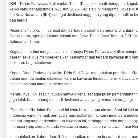
IKN
– Dinas Pariwisata Kalimantan Timur (Kaltim) kembali menggelar kegiatan
ke-VII yang berlangsung 10-13 Juni 2026. Kegiatan ini mengambil lokasi d
Ibu Kota Nusantara (IKN) sebagai destinasi unggulan yang diperkenalkan ke
dan media.
Peserta famtrip kali ini berasal dari berbagai daerah dan negara, di antaran
Darussalam, agen perjalanan wisata dari Jawa Timur, Jawa Tengah, DKI Jaka
Kalimantan Timur.
Kegiatan tersebut menjadi salah satu upaya Dinas Pariwisata Kaltim memper
daerah sekaligus memperkenalkan perkembangan terbaru kawasan IKN yang 
tarik baru bagi wisatawan.
Kepala Dinas Pariwisata Kaltim, Ririn Sari Dewi, mengatakan pemilihan IKN 
dalam agenda famtrip dilakukan karena kawasan tersebut memiliki daya tarik
tingkat nasional maupun internasional.
Menurutnya, IKN saat ini bukan hanya dikenal sebagai pusat pemerintahan 
juga telah berkembang menjadi destinasi wisata yang menarik dikunjungi.
“Pemilihan IKN dalam Famtrip VI ini tentu bukan tanpa alasan. Saat ini IKN m
Indonesia yang menarik perhatian masyarakat dunia. Kami ingin para pelaku
melihat langsung perkembangan kawasan ini, sehingga mereka dapat me
informasi yang akurat kepada wisatawan maupun calon wisatawan,” ujar Riri
Ia menjelaskan, keberadaan IKN memberikan peluang besar bagi sektor par