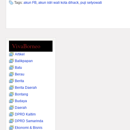
Tags:
akun FB
,
akun istri wali kota dihack
,
puji setyowati
VivaBorneo
Artikel
Balikpapan
Batu
Berau
Berita
Berita Daerah
Bontang
Budaya
Daerah
DPRD Kaltim
DPRD Samarinda
Ekonomi & Bisnis