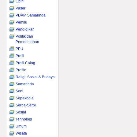
Opini
Paser
PDAM Samarinda
Pemilu
Pendidikan
Politik dan
Pemerintahan
PPU
Profil
Profil Calog
Profile
Religi, Sosial & Budaya
Samarinda
Seni
Sepakbola
Serba-Serbi
Sosial
Tehnologi
Umum
Wisata