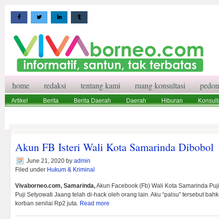
home
redaksi
tentang kami
ruang konsultasi
pedom
Artikel
Berita
Berita Daerah
Daerah
Hiburan
Konsult
Wisata
Pedoman Media Siber
Redaksi
Ruang Konsultasi
Akun FB Isteri Wali Kota Samarinda Dibobol
June 21, 2020
by
admin
Filed under
Hukum & Kriminal
Vivaborneo.com, Samarinda,
Akun Facebook (Fb) Wali Kota Samarinda Puj
Puji Setyowati Jaang telah di-hack oleh orang lain. Aku “palsu” tersebut b
korban senilai Rp2 juta.
Read more