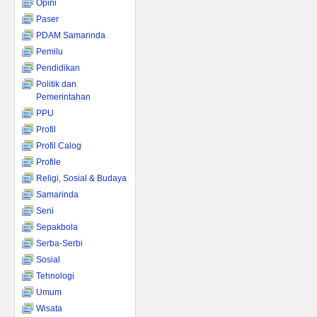
Opini
Paser
PDAM Samarinda
Pemilu
Pendidikan
Politik dan
Pemerintahan
PPU
Profil
Profil Calog
Profile
Religi, Sosial & Budaya
Samarinda
Seni
Sepakbola
Serba-Serbi
Sosial
Tehnologi
Umum
Wisata