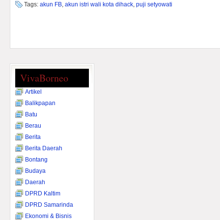
Tags:
akun FB
,
akun istri wali kota dihack
,
puji setyowati
VivaBorneo
Artikel
Balikpapan
Batu
Berau
Berita
Berita Daerah
Bontang
Budaya
Daerah
DPRD Kaltim
DPRD Samarinda
Ekonomi & Bisnis