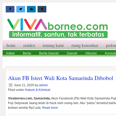
home
redaksi
tentang kami
ruang konsultasi
pedom
Artikel
Berita
Berita Daerah
Daerah
Hiburan
Konsult
Wisata
Pedoman Media Siber
Redaksi
Ruang Konsultasi
Akun FB Isteri Wali Kota Samarinda Dibobol
June 21, 2020
by
admin
Filed under
Hukum & Kriminal
Vivaborneo.com, Samarinda,
Akun Facebook (Fb) Wali Kota Samarinda Puj
Puji Setyowati Jaang telah di-hack oleh orang lain. Aku “palsu” tersebut b
korban senilai Rp2 juta.
Read more