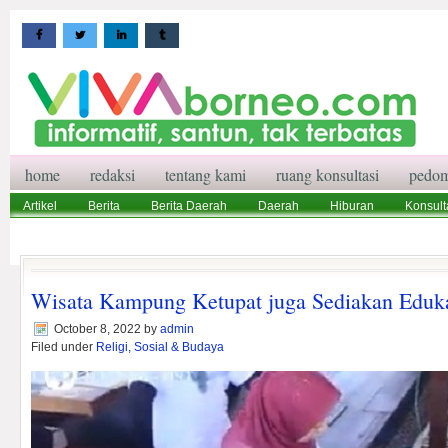
home
redaksi
tentang kami
ruang konsultasi
pedom
Artikel
Berita
Berita Daerah
Daerah
Hiburan
Konsult
Wisata
Pedoman Media Siber
Redaksi
Ruang Konsultasi
Wisata Kampung Ketupat juga Sediakan Eduk
October 8, 2022
by
admin
Filed under
Religi, Sosial & Budaya