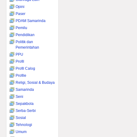
Opini
Paser
PDAM Samarinda
Pemilu
Pendidikan
Politik dan
Pemerintahan
PPU
Profil
Profil Calog
Profile
Religi, Sosial & Budaya
Samarinda
Seni
Sepakbola
Serba-Serbi
Sosial
Tehnologi
Umum