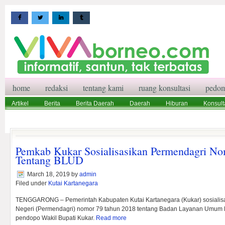
home
redaksi
tentang kami
ruang konsultasi
pedom
Artikel
Berita
Berita Daerah
Daerah
Hiburan
Konsult
Wisata
Pedoman Media Siber
Redaksi
Ruang Konsultasi
Pemkab Kukar Sosialisasikan Permendagri No
Tentang BLUD
March 18, 2019
by
admin
Filed under
Kutai Kartanegara
TENGGARONG – Pemerintah Kabupaten Kutai Kartanegara (Kukar) sosialisa
Negeri (Permendagri) nomor 79 tahun 2018 tentang Badan Layanan Umum Da
pendopo Wakil Bupati Kukar.
Read more