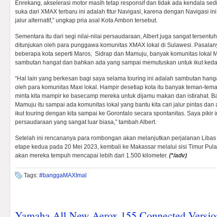
Enrekang, akselerasi motor masih tetap responsif dan tidak ada kendala sed
suka dari XMAX terbaru ini adalah fitur Navigasi, karena dengan Navigasi ini 
jalur alternatif,” ungkap pria asal Kota Ambon tersebut.
Sementara itu dari segi nilai-nilai persaudaraan, Albert juga sangat tersentu
ditunjukan oleh para punggawa komunitas XMAX lokal di Sulawesi. Pasalany
beberapa kota seperti Maros, Sidrap dan Mamuju, banyak komunitas lokal
sambutan hangat dan bahkan ada yang sampai memutuskan untuk ikut keda
“Hal lain yang berkesan bagi saya selama touring ini adalah sambutan hang
oleh para komunitas Maxi lokal. Hampir desetiap kota itu banyak teman-tem
minta kita mampir ke basecamp mereka untuk dijamu makan dan istirahat. B
Mamuju itu sampai ada komunitas lokal yang bantu kita cari jalur pintas dan
ikut touring dengan kita sampai ke Gorontalo secara spontanitas. Saya pikir ini
persaudaraan yang sangat luar biasa,” tambah Albert.
Setelah ini rencananya para rombongan akan melanjutkan perjalanan Liba
etape kedua pada 20 Mei 2023, kembali ke Makassar melalui sisi Timur Pul
akan mereka tempuh mencapai lebih dari 1.500 kilometer.
(*/adv)
Tags:
#banggaMAXImal
Yamaha All New Aerox 155 Connected Versio