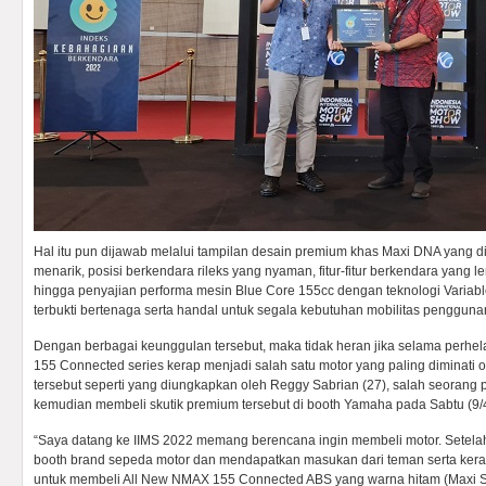
Hal itu pun dijawab melalui tampilan desain premium khas Maxi DNA yang di
menarik, posisi berkendara rileks yang nyaman, fitur-fitur berkendara yang l
hingga penyajian performa mesin Blue Core 155cc dengan teknologi Variabl
terbukti bertenaga serta handal untuk segala kebutuhan mobilitas pengguna
Dengan berbagai keunggulan tersebut, maka tidak heran jika selama perhe
155 Connected series kerap menjadi salah satu motor yang paling diminati 
tersebut seperti yang diungkapkan oleh Reggy Sabrian (27), salah seoran
kemudian membeli skutik premium tersebut di booth Yamaha pada Sabtu (9/
“Saya datang ke IIMS 2022 memang berencana ingin membeli motor. Setelah
booth brand sepeda motor dan mendapatkan masukan dari teman serta kera
untuk membeli All New NMAX 155 Connected ABS yang warna hitam (Maxi Si