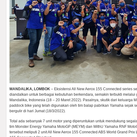
MANDALIKA, LOMBOK
– Eksistensi All New Aerox 155 Connected series se
diandalkan untuk berbagai kebutuhan berkendara, semakin terbukti melalui
Mandalika, Indonesia (18 – 20 Maret 2022). Pasalnya, skutik dari keluarga 
paddock bike yang telah digunakan oleh tim balap pabrikan Yamaha sejak ses
bergulir di hari Jumat (18/3/2022).
Total ada sebanyak 7 unit motor yang diperuntukan untuk mendukung segala 
tim Monster Energy Yamaha MotoGP (MEYM) dan WithU Yamaha RNF MotoGP 
tersebut meliputi 2 unit All New Aerox 155 Connected ABS World Grand Prix L