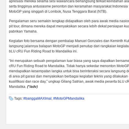
apresiasi mereka selama sesi wawancara berlangsung terkait keindahan a
serta tingginya antusiasme penonton dan keramahan masyarakat Indonesia
MotoGP yang singgah di Lombok, Nusa Tenggara Barat (NTB).
Pengalaman seru semakin lengkap didapatkan oleh para awak media nasion
pit tour, dimana mereka dapat menyaksikan secara lebih dekat persiapan kual
pabrikan Yamaha.
Kegiatan foto bersama dengan pembalap Manuel Gonzales dan Keminth Kub
langsung jalannya balapan MotoGP menjadi penutup dari rangkaian kegiatan
bLU cRU Fun Riding Road to Mandalika ini.
“Ini merupakan sebuah pengalaman luar biasa yang saya dapatkan bersa
cRU Fun Riding Road to Mandalika. Tidak hanya sekedar menonton MotoGP
mendapatkan kesempatan langka untuk bisa berinteraksi secara langsung
di area pit garasi dan menyaksikan berbagai kegiatan teknis yang dilakukan 
kualifikasi dan race day,” ungkap Gilang Satrian, awak media peserta bLU 
Mandalika.
(*/adv)
Tags:
#banggaMAXImal
,
#MotoGPMandalika