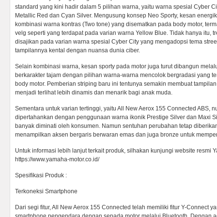
standard yang kini hadir dalam 5 pilihan warna, yaitu warna spesial Cyber Cit
Metallic Red dan Cyan Silver. Mengusung konsep Neo Sporty, kesan energik 
kombinasi warna kontras (Two tone) yang disematkan pada body motor, term
velg seperti yang terdapat pada varian warna Yellow Blue. Tidak hanya itu, t
disajikan pada varian warna spesial Cyber City yang mengadopsi tema street 
tampilannya kental dengan nuansa dunia ciber.
Selain kombinasi warna, kesan sporty pada motor juga turut dibangun melalu
berkarakter tajam dengan pilihan warna-warna mencolok bergradasi yang te
body motor. Pemberian striping baru ini tentunya semakin membuat tampila
menjadi terlihat lebih dinamis dan menarik bagi anak muda.
Sementara untuk varian tertinggi, yaitu All New Aerox 155 Connected ABS, 
dipertahankan dengan penggunaan warna ikonik Prestige Silver dan Maxi Si
banyak diminati oleh konsumen. Namun sentuhan perubahan tetap diberikan
menampilkan aksen bergaris berwaran emas dan juga bronze untuk mempe
Untuk informasi lebih lanjut terkait produk, silhakan kunjungi website resmi
https://www.yamaha-motor.co.id/
Spesifikasi Produk :
Terkoneksi Smartphone
Dari segi fitur, All New Aerox 155 Connected telah memiliki fitur Y-Conne
smartphone pengendara dengan sepada motor melalui Bluetooth. Dengan ad