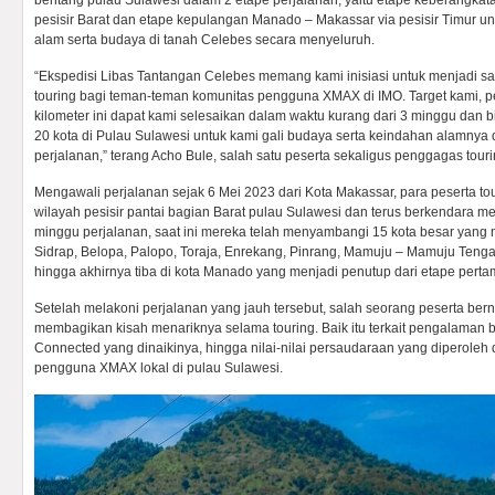
bentang pulau Sulawesi dalam 2 etape perjalanan, yaitu etape keberangka
pesisir Barat dan etape kepulangan Manado – Makassar via pesisir Timur u
alam serta budaya di tanah Celebes secara menyeluruh.
“Ekspedisi Libas Tantangan Celebes memang kami inisiasi untuk menjadi s
touring bagi teman-teman komunitas pengguna XMAX di IMO. Target kami, p
kilometer ini dapat kami selesaikan dalam waktu kurang dari 3 minggu dan
20 kota di Pulau Sulawesi untuk kami gali budaya serta keindahan alamnya
perjalanan,” terang Acho Bule, salah satu peserta sekaligus penggagas tourin
Mengawali perjalanan sejak 6 Mei 2023 dari Kota Makassar, para peserta t
wilayah pesisir pantai bagian Barat pulau Sulawesi dan terus berkendara me
minggu perjalanan, saat ini mereka telah menyambangi 15 kota besar yang m
Sidrap, Belopa, Palopo, Toraja, Enrekang, Pinrang, Mamuju – Mamuju Tengah,
hingga akhirnya tiba di kota Manado yang menjadi penutup dari etape pert
Setelah melakoni perjalanan yang jauh tersebut, salah seorang peserta be
membagikan kisah menariknya selama touring. Baik itu terkait pengalama
Connected yang dinaikinya, hingga nilai-nilai persaudaraan yang diperoleh
pengguna XMAX lokal di pulau Sulawesi.