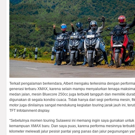
Terkait pengalaman berkendara, Albert mengaku terkesima dengan perform
generasi terbaru XMAX, karena selain mampu menyalurkan tenaga maksima
medan jalan, mesin Bluecore 250cc juga terbukti tangguh dan memiliki durabi
digunakan di segala kondisi cuaca. Tidak hanya dari segi performa mesin, fitu
motor juga dinilainya sangat mendukung kegiatan touring jarak jauh ini, ter
TFT Infotainment display.
“Sebetulnya momen touring Sulawesi ini memang ingin saya gunakan untuk 
kemampuan XMAX baru. Dan saya puas, karena performa mesinnya terbukti 
kilometer melewati jalur pesisir pantai yang panas dan jalur pegunungan yan