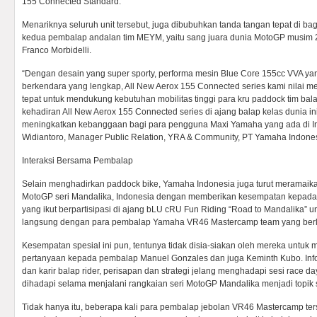
155 Connected Standard.
Menariknya seluruh unit tersebut, juga dibubuhkan tanda tangan tepat di bagi
kedua pembalap andalan tim MEYM, yaitu sang juara dunia MotoGP musim 2
Franco Morbidelli.
“Dengan desain yang super sporty, performa mesin Blue Core 155cc VVA yang 
berkendara yang lengkap, All New Aerox 155 Connected series kami nilai m
tepat untuk mendukung kebutuhan mobilitas tinggi para kru paddock tim bala
kehadiran All New Aerox 155 Connected series di ajang balap kelas dunia ini,
meningkatkan kebanggaan bagi para pengguna Maxi Yamaha yang ada di In
Widiantoro, Manager Public Relation, YRA & Community, PT Yamaha Indones
Interaksi Bersama Pembalap
Selain menghadirkan paddock bike, Yamaha Indonesia juga turut meramaik
MotoGP seri Mandalika, Indonesia dengan memberikan kesempatan kepada
yang ikut berpartisipasi di ajang bLU cRU Fun Riding “Road to Mandalika” un
langsung dengan para pembalap Yamaha VR46 Mastercamp team yang berla
Kesempatan spesial ini pun, tentunya tidak disia-siakan oleh mereka untu
pertanyaan kepada pembalap Manuel Gonzales dan juga Keminth Kubo. Infor
dan karir balap rider, perisapan dan strategi jelang menghadapi sesi race d
dihadapi selama menjalani rangkaian seri MotoGP Mandalika menjadi topik
Tidak hanya itu, beberapa kali para pembalap jebolan VR46 Mastercamp ter