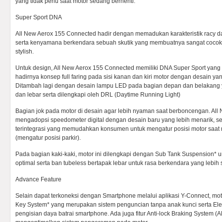
yang tidak perlu saat motor sedang berhenti.
Super Sport DNA
All New Aerox 155 Connected hadir dengan memadukan karakteristik racy dar
serta kenyamana berkendara sebuah skutik yang membuatnya sangat cocok 
stylish.
Untuk design, All New Aerox 155 Connected memiliki DNA Super Sport yang kua
hadirnya konsep full faring pada sisi kanan dan kiri motor dengan desain ya
Ditambah lagi dengan desain lampu LED pada bagian depan dan belakang ya
dan lebar serta dilengkapi oleh DRL (Daytime Running Light)
Bagian jok pada motor di desain agar lebih nyaman saat berboncengan. Al
mengadopsi speedometer digital dengan desain baru yang lebih menarik, se
terintegrasi yang memudahkan konsumen untuk mengatur posisi motor saat 
(mengatur posisi parkir).
Pada bagian kaki-kaki, motor ini dilengkapi dengan Sub Tank Suspension* 
optimal serta ban tubeless bertapak lebar untuk rasa berkendara yang lebih s
Advance Feature
Selain dapat terkoneksi dengan Smartphone melalui aplikasi Y-Connect, mo
Key System* yang merupakan sistem penguncian tanpa anak kunci serta Elec
pengisian daya batrai smartphone. Ada juga fitur Anti-lock Braking System 