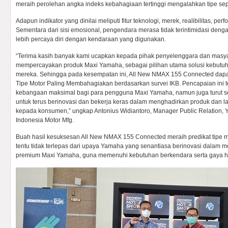
meraih perolehan angka indeks kebahagiaan tertinggi mengalahkan tipe sep
Adapun indikator yang dinilai meliputi fitur teknologi, merek, realibilitas, p
Sementara dari sisi emosional, pengendara merasa tidak terintimidasi denga
lebih percaya diri dengan kendaraan yang digunakan.
“Terima kasih banyak kami ucapkan kepada pihak penyelenggara dan masya
mempercayakan produk Maxi Yamaha, sebagai pilihan utama solusi kebutuh
mereka. Sehingga pada kesempatan ini, All New NMAX 155 Connected dap
Tipe Motor Paling Membahagiakan berdasarkan survei IKB. Pencapaian ini 
kebangaan maksimal bagi para pengguna Maxi Yamaha, namun juga turut 
untuk terus berinovasi dan bekerja keras dalam menghadirkan produk dan la
kepada konsumen,” ungkap Antonius Widiantoro, Manager Public Relation
Indonesia Motor Mfg.
Buah hasil kesuksesan All New NMAX 155 Connected meraih predikat tipe 
tentu tidak terlepas dari upaya Yamaha yang senantiasa berinovasi dalam 
premium Maxi Yamaha, guna memenuhi kebutuhan berkendara serta gaya h