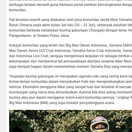
berbagai tempat menarik guna melepas penat sembari bercengkrama deng
komunitas.
Hal tersebut seperti yang dilakukan oleh para komunitas skutik Maxi Yamah
Barat. Dimana pada akhir bulan Juli lalu (30 – 31 Juli), sebanyak puluhan bi
komunitas berbeda melakukan touring gabungan (Tourgab) dengan tema ‘He
Pangandaran, di Selatan Pulau Jawa.
Ketujuh komunitas yang terdiri dari Big Max Owner Indonesia, Yamaha NMAX
Max Owner, Aerox 155 Club Indonesia, Yamaha Aerox Club Indonesia, Yam
dan Indonesia Lexi Club, sengaja menginisiasi kegiatan ini sebagai bentu
kekompakan dan mempererat tali persaudaraan diantara sesama biker Maxi Y
juga menjadi bagian dalam memeriahkan momen Yamaha Day yang merupak
“Kegiatan touring gabungan ini merupakan agenda rutin yang sering kami la
teman-teman komunitas dalam menyalurkan hobi dan mengembangkan jarin
lainnya. Ekosistem pengguna Maxi yang sangat luas dan tersebar di banyak
keuntungan yang harus bisa dimanfaatkan. Karena kita bisa saling membant
touring atau pun dalam menggelar event-event komunitas lainnya,” ungkap 
Big Max Indonesia (BMI) yang juga inisiator penyelenggara acara.