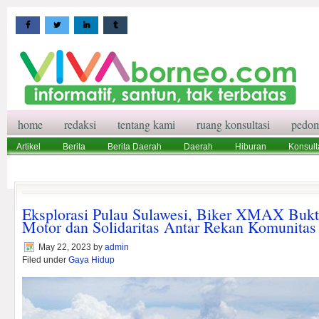
home
redaksi
tentang kami
ruang konsultasi
pedom
Artikel
Berita
Berita Daerah
Daerah
Hiburan
Konsult
Wisata
Pedoman Media Siber
Redaksi
Ruang Konsultasi
Eksplorasi Pulau Sulawesi, Biker XMAX Buk
Motor dan Solidaritas Antar Rekan Komunitas
May 22, 2023
by
admin
Filed under
Gaya Hidup