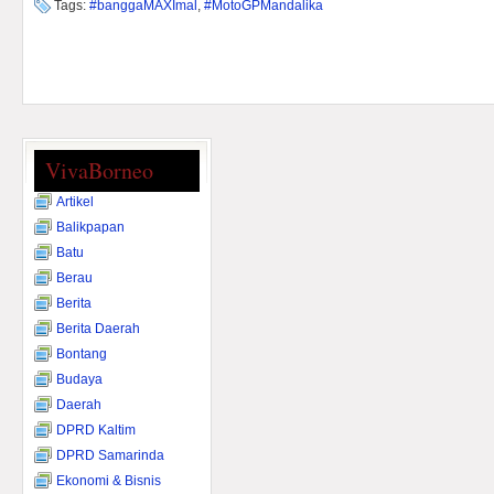
Tags:
#banggaMAXImal
,
#MotoGPMandalika
VivaBorneo
Artikel
Balikpapan
Batu
Berau
Berita
Berita Daerah
Bontang
Budaya
Daerah
DPRD Kaltim
DPRD Samarinda
Ekonomi & Bisnis