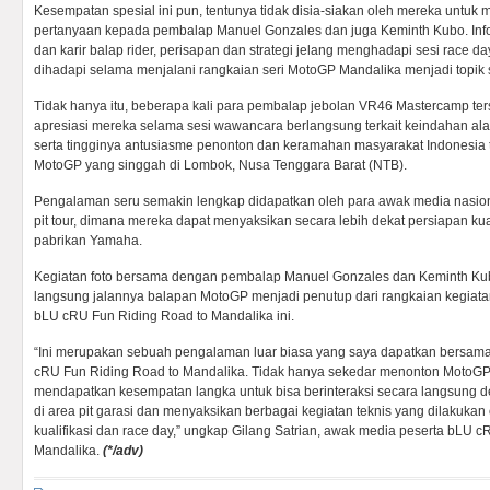
Kesempatan spesial ini pun, tentunya tidak disia-siakan oleh mereka untu
pertanyaan kepada pembalap Manuel Gonzales dan juga Keminth Kubo. Infor
dan karir balap rider, perisapan dan strategi jelang menghadapi sesi race d
dihadapi selama menjalani rangkaian seri MotoGP Mandalika menjadi topik
Tidak hanya itu, beberapa kali para pembalap jebolan VR46 Mastercamp ter
apresiasi mereka selama sesi wawancara berlangsung terkait keindahan a
serta tingginya antusiasme penonton dan keramahan masyarakat Indonesia
MotoGP yang singgah di Lombok, Nusa Tenggara Barat (NTB).
Pengalaman seru semakin lengkap didapatkan oleh para awak media nasion
pit tour, dimana mereka dapat menyaksikan secara lebih dekat persiapan kual
pabrikan Yamaha.
Kegiatan foto bersama dengan pembalap Manuel Gonzales dan Keminth Kub
langsung jalannya balapan MotoGP menjadi penutup dari rangkaian kegiatan
bLU cRU Fun Riding Road to Mandalika ini.
“Ini merupakan sebuah pengalaman luar biasa yang saya dapatkan bersa
cRU Fun Riding Road to Mandalika. Tidak hanya sekedar menonton MotoGP
mendapatkan kesempatan langka untuk bisa berinteraksi secara langsung
di area pit garasi dan menyaksikan berbagai kegiatan teknis yang dilakukan 
kualifikasi dan race day,” ungkap Gilang Satrian, awak media peserta bLU 
Mandalika.
(*/adv)