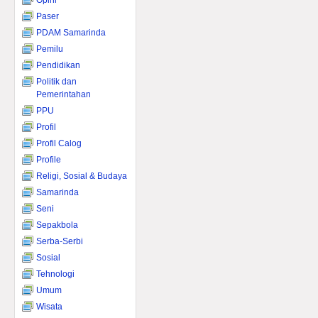
Opini
Paser
PDAM Samarinda
Pemilu
Pendidikan
Politik dan
Pemerintahan
PPU
Profil
Profil Calog
Profile
Religi, Sosial & Budaya
Samarinda
Seni
Sepakbola
Serba-Serbi
Sosial
Tehnologi
Umum
Wisata