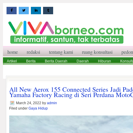
home
redaksi
tentang kami
ruang konsultasi
pedom
Artikel
Berita
Berita Daerah
Daerah
Hiburan
Konsult
Wisata
Pedoman Media Siber
Redaksi
Ruang Konsultasi
All New Aerox 155 Connected Series Jadi Pa
Yamaha Factory Racing di Seri Perdana Moto
March 24, 2022
by
admin
Filed under
Gaya Hidup