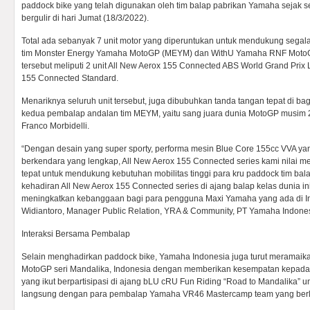
paddock bike yang telah digunakan oleh tim balap pabrikan Yamaha sejak ses
bergulir di hari Jumat (18/3/2022).
Total ada sebanyak 7 unit motor yang diperuntukan untuk mendukung segala 
tim Monster Energy Yamaha MotoGP (MEYM) dan WithU Yamaha RNF MotoGP 
tersebut meliputi 2 unit All New Aerox 155 Connected ABS World Grand Prix L
155 Connected Standard.
Menariknya seluruh unit tersebut, juga dibubuhkan tanda tangan tepat di bagi
kedua pembalap andalan tim MEYM, yaitu sang juara dunia MotoGP musim 2
Franco Morbidelli.
“Dengan desain yang super sporty, performa mesin Blue Core 155cc VVA yang 
berkendara yang lengkap, All New Aerox 155 Connected series kami nilai m
tepat untuk mendukung kebutuhan mobilitas tinggi para kru paddock tim bala
kehadiran All New Aerox 155 Connected series di ajang balap kelas dunia ini,
meningkatkan kebanggaan bagi para pengguna Maxi Yamaha yang ada di In
Widiantoro, Manager Public Relation, YRA & Community, PT Yamaha Indones
Interaksi Bersama Pembalap
Selain menghadirkan paddock bike, Yamaha Indonesia juga turut meramaik
MotoGP seri Mandalika, Indonesia dengan memberikan kesempatan kepada
yang ikut berpartisipasi di ajang bLU cRU Fun Riding “Road to Mandalika” un
langsung dengan para pembalap Yamaha VR46 Mastercamp team yang berla