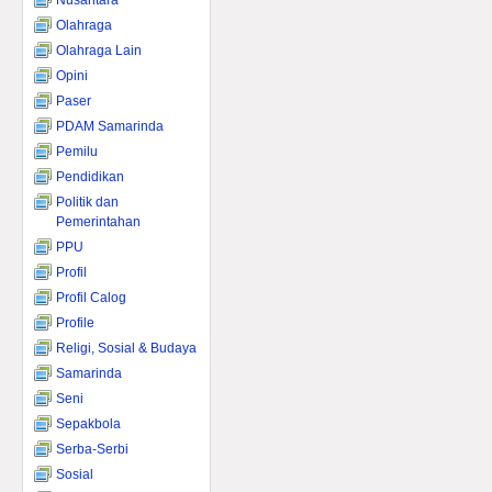
Nusantara
Olahraga
Olahraga Lain
Opini
Paser
PDAM Samarinda
Pemilu
Pendidikan
Politik dan
Pemerintahan
PPU
Profil
Profil Calog
Profile
Religi, Sosial & Budaya
Samarinda
Seni
Sepakbola
Serba-Serbi
Sosial