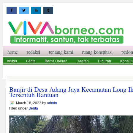
home
redaksi
tentang kami
ruang konsultasi
pedom
Artikel
Berita
Berita Daerah
Daerah
Hiburan
Konsult
Wisata
Pedoman Media Siber
Redaksi
Ruang Konsultasi
Banjir di Desa Adang Jaya Kecamatan Long I
Tersentuh Bantuan
March 18, 2023
by
admin
Filed under
Berita