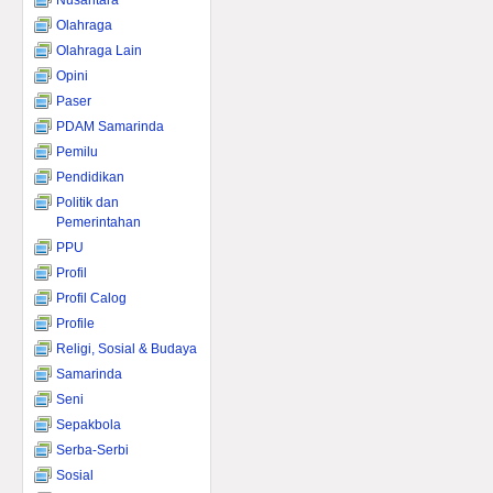
Nusantara
Olahraga
Olahraga Lain
Opini
Paser
PDAM Samarinda
Pemilu
Pendidikan
Politik dan
Pemerintahan
PPU
Profil
Profil Calog
Profile
Religi, Sosial & Budaya
Samarinda
Seni
Sepakbola
Serba-Serbi
Sosial