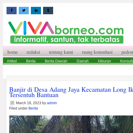
home
redaksi
tentang kami
ruang konsultasi
pedom
Artikel
Berita
Berita Daerah
Daerah
Hiburan
Konsult
Wisata
Pedoman Media Siber
Redaksi
Ruang Konsultasi
Banjir di Desa Adang Jaya Kecamatan Long I
Tersentuh Bantuan
March 18, 2023
by
admin
Filed under
Berita