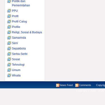
Politik dan
Pemerintahan
PPU
Profil
Profil Calog
Profile
Religi, Sosial & Budaya
Samarinda
Seni
Sepakbola
Serba-Serbi
Sosial
Tehnologi
Umum
Wisata
News Feed
Comments
Copyright ©
Copyright © 2008 - 2026 