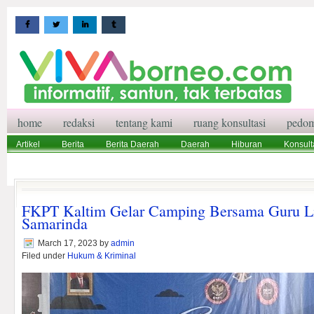
home
redaksi
tentang kami
ruang konsultasi
pedom
Artikel
Berita
Berita Daerah
Daerah
Hiburan
Konsult
Wisata
Pedoman Media Siber
Redaksi
Ruang Konsultasi
FKPT Kaltim Gelar Camping Bersama Guru L
Samarinda
March 17, 2023
by
admin
Filed under
Hukum & Kriminal