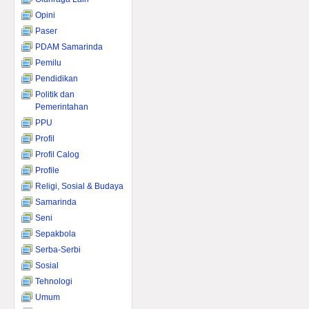
Opini
Paser
PDAM Samarinda
Pemilu
Pendidikan
Politik dan
Pemerintahan
PPU
Profil
Profil Calog
Profile
Religi, Sosial & Budaya
Samarinda
Seni
Sepakbola
Serba-Serbi
Sosial
Tehnologi
Umum