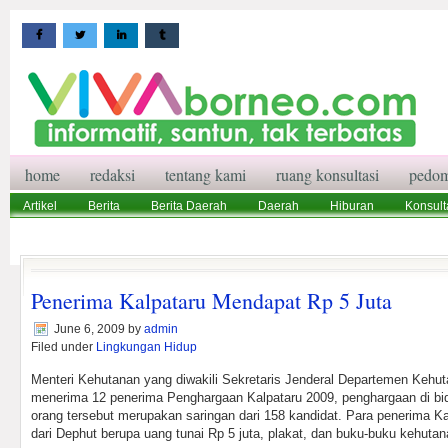
home
redaksi
tentang kami
ruang konsultasi
pedom
Artikel
Berita
Berita Daerah
Daerah
Hiburan
Konsult
Wisata
Pedoman Media Siber
Redaksi
Ruang Konsultasi
Penerima Kalpataru Mendapat Rp 5 Juta
June 6, 2009
by
admin
Filed under
Lingkungan Hidup
Menteri Kehutanan yang diwakili Sekretaris Jenderal Departemen Keh
menerima 12 penerima Penghargaan Kalpataru 2009, penghargaan di bid
orang tersebut merupakan saringan dari 158 kandidat. Para penerima K
dari Dephut berupa uang tunai Rp 5 juta, plakat, dan buku-buku kehutan