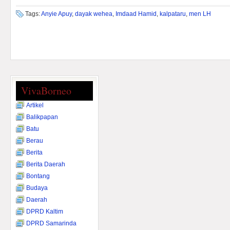
Tags:
Anyie Apuy
,
dayak wehea
,
Imdaad Hamid
,
kalpataru
,
men LH
VivaBorneo
Artikel
Balikpapan
Batu
Berau
Berita
Berita Daerah
Bontang
Budaya
Daerah
DPRD Kaltim
DPRD Samarinda