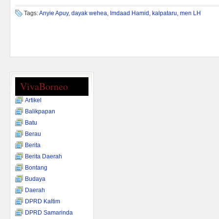
Tags:
Anyie Apuy
,
dayak wehea
,
Imdaad Hamid
,
kalpataru
,
men LH
VivaBorneo
Artikel
Balikpapan
Batu
Berau
Berita
Berita Daerah
Bontang
Budaya
Daerah
DPRD Kaltim
DPRD Samarinda