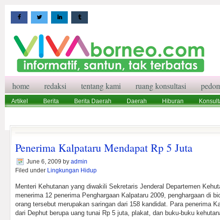
home
redaksi
tentang kami
ruang konsultasi
pedom
Artikel
Berita
Berita Daerah
Daerah
Hiburan
Konsult
Wisata
Pedoman Media Siber
Redaksi
Ruang Konsultasi
Penerima Kalpataru Mendapat Rp 5 Juta
June 6, 2009
by
admin
Filed under
Lingkungan Hidup
Menteri Kehutanan yang diwakili Sekretaris Jenderal Departemen Keh
menerima 12 penerima Penghargaan Kalpataru 2009, penghargaan di bid
orang tersebut merupakan saringan dari 158 kandidat. Para penerima K
dari Dephut berupa uang tunai Rp 5 juta, plakat, dan buku-buku kehutan