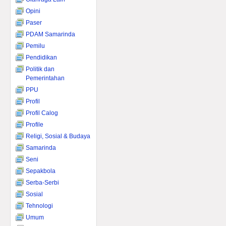
Opini
Paser
PDAM Samarinda
Pemilu
Pendidikan
Politik dan
Pemerintahan
PPU
Profil
Profil Calog
Profile
Religi, Sosial & Budaya
Samarinda
Seni
Sepakbola
Serba-Serbi
Sosial
Tehnologi
Umum