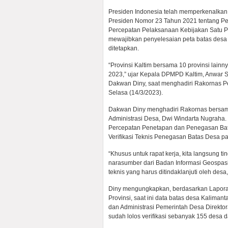
Presiden Indonesia telah memperkenalkan 
Presiden Nomor 23 Tahun 2021 tentang Pe
Percepatan Pelaksanaan Kebijakan Satu Pet
mewajibkan penyelesaian peta batas desa d
ditetapkan.
“Provinsi Kaltim bersama 10 provinsi lain
2023,” ujar Kepala DPMPD Kaltim, Anwar S
Dakwan Diny, saat menghadiri Rakornas Pe
Selasa (14/3/2023).
Dakwan Diny menghadiri Rakornas bersama
Administrasi Desa, Dwi Windarta Nugraha.
Percepatan Penetapan dan Penegasan Batas
Verifikasi Teknis Penegasan Batas Desa p
“Khusus untuk rapat kerja, kita langsung ti
narasumber dari Badan Informasi Geospasia
teknis yang harus ditindaklanjuti oleh des
Diny mengungkapkan, berdasarkan Lapor
Provinsi, saat ini data batas desa Kalimant
dan Administrasi Pemerintah Desa Direkto
sudah lolos verifikasi sebanyak 155 desa da