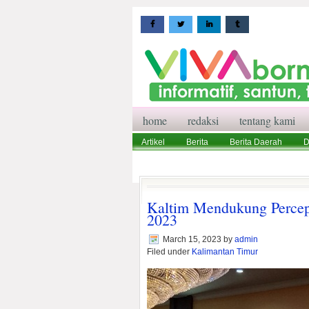
home
redaksi
tentang kami
Artikel
Berita
Berita Daerah
D
Wisata
Pedoman Media Siber
Red
Kaltim Mendukung Percep
2023
March 15, 2023
by
admin
Filed under
Kalimantan Timur