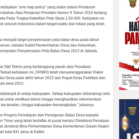
kebijakan “one map policy” yang diatur dalam Peraturan
rubahan Atas Peraturan Presiden Nomor 9 Tahun 2016 tentang
a Pada Tingkat Ketelitian Peta Skala 1:50.000. Kebijakan ini
i seluruh Indonesia dalam target waktu dan lokasi yang telah
nya menjadi target penyelesaian peta batas desa pada tahun
anusi, melalui Kabid Pemerintahan Desa dan Kelurahan,
rcepatan Penyelesaian Peta Batas Desa 2023 di Jakarta,
 Staf Teknis yang bertanggung jawab atas Penataan
 Terkait kebijakan ini, DPMPD telah menyelenggarakan Rakor
 Desa pada akhir tahun 2022 dan Rapat Kerja Fasilitasi dan
ada awal 2023.
ndaklanjuti di setiap kabupaten. Setiap kabupaten didampingi oleh
l untuk verifikasi teknis hingga menghasilkan rekomendasi
a, kecamatan, hingga kabupaten bersangkutan,” jelasnya.
an Progres Penetapan dan Penegasan Batas Desa kepada
an Timur yang telah terdaftar di pusat melalui Direktorat Penataan
rat Jenderal Bina Pemerintahan Desa Kementerian Dalam Negeri
ri total 841 desa di Kaltim.