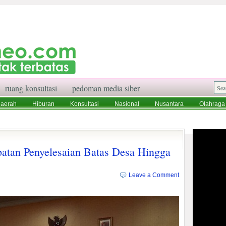
ruang konsultasi
pedoman media siber
aerah
Hiburan
Konsultasi
Nasional
Nusantara
Olahraga
aksi
Ruang Konsultasi
Tentang Kami
atan Penyelesaian Batas Desa Hingga
Leave a Comment