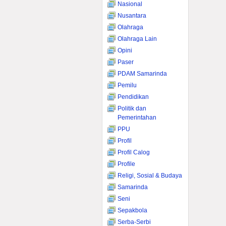
Nasional
Nusantara
Olahraga
Olahraga Lain
Opini
Paser
PDAM Samarinda
Pemilu
Pendidikan
Politik dan
Pemerintahan
PPU
Profil
Profil Calog
Profile
Religi, Sosial & Budaya
Samarinda
Seni
Sepakbola
Serba-Serbi