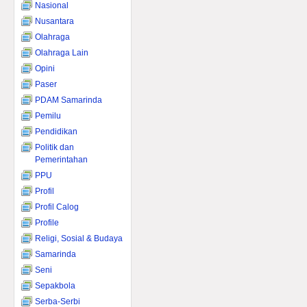
Nasional
Nusantara
Olahraga
Olahraga Lain
Opini
Paser
PDAM Samarinda
Pemilu
Pendidikan
Politik dan
Pemerintahan
PPU
Profil
Profil Calog
Profile
Religi, Sosial & Budaya
Samarinda
Seni
Sepakbola
Serba-Serbi