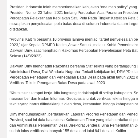
Presiden Indonesia telah memperkenalkan kebijakan “one map policy” yang 
Presiden Nomor 23 Tahun 2021 tentang Perubahan Atas Peraturan Preside
Percepatan Pelaksanaan Kebijakan Satu Peta Pada Tingkat Ketelitian Peta S
mewajibkan penyelesaian peta batas desa di seluruh Indonesia dalam target
ditetapkan.
“Provinsi Kaltim bersama 10 provinsi lainnya menjadi target penyelesaian p
2023,” ujar Kepala DPMPD Kaltim, Anwar Sanusi, melalui Kabid Pemerintah
Dakwan Diny, saat menghadiri Rakornas Percepatan Penyelesaian Peta Bata
Selasa (14/3/2023).
Dakwan Diny menghadiri Rakornas bersama Staf Teknis yang bertanggung 
Administrasi Desa, Dwi Windarta Nugraha. Terkait kebijakan ini, DPMPD t
Percepatan Penetapan dan Penegasan Batas Desa pada akhir tahun 2022 dan
Verifikasi Teknis Penegasan Batas Desa pada awal 2023.
“Khusus untuk rapat kerja, kita langsung tindaklanjuti di setiap kabupaten. 
narasumber dari Badan Informasi Geospasial untuk verifikasi teknis hingg
teknis yang harus ditindaklanjuti oleh desa, kecamatan, hingga kabupaten b
Diny mengungkapkan, berdasarkan Laporan Progres Penetapan dan Peneg
Provinsi, saat ini data batas desa Kalimantan Timur yang telah terdaftar di p
dan Administrasi Pemerintah Desa Direktorat Jenderal Bina Pemerintahan 
sudah lolos verifikasi sebanyak 155 desa dari total 841 desa di Kaltim.