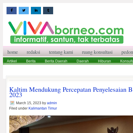
home
redaksi
tentang kami
ruang konsultasi
pedom
Artikel
Berita
Berita Daerah
Daerah
Hiburan
Konsult
Wisata
Pedoman Media Siber
Redaksi
Ruang Konsultasi
Kaltim Mendukung Percepatan Penyelesaian B
2023
March 15, 2023
by
admin
Filed under
Kalimantan Timur