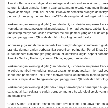
Jika fitur Barcode akan digunakan sebagai alat track and trace kiriman, maka 
seluruh terbitan prangko, karena adanya kalangan tertentu yang memilih pran
bayar kirimannya. Untuk hal ini perlu kiranya menerbitkan prangko definitif
pemrangkoan yang memuat barcode/QRcode yang dapat berfungsi untuk trac
Perkembangan teknologi digital (barcode dan QR code) dalam proses track a
Kemudahan masyarakat untuk mendapatkan informasi secara cepat dan tepa
untuk tetap menyebarluaskan informasi melalui gambar yang ada di dalam 
dengan penggunaan QR code dan teknologi Augmented Realty.
Indonesia juga sudah mulai menerbitkan prangko dengan identifikasi digital
prangko dengan varian berbagai fitur seperti seri peringatan Peruri Emas 5
sudah menerbitkan prangko yang dibubuhi identifikasi digital seperti barcod
Amerika Serikat, Thailand, Prancis, China, Inggris, dan lain-lain.
Perkembangan teknologi digital (barcode dan QR code) dalam proses track a
tersebut, memberi kemudahan masyarakat untuk mendapatkan informasi seca
kebutuhan pemerintah untuk tetap menyebarluaskan informasi melalui gamb
Ini semua dapat dikembangkan dengan penggunaan QR code dan teknologi
Perkembangan teknologi digital tidak hanya berakhir pada penerapan Augm
saja, melainkan sekarang sudah bergeser menuju ke teknologi crypto yang
dalam aplikasinya.
Crypto Stamp; Baik digital stamp maupum crypto stamp, keduanya merupakan 