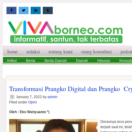
home
redaksi
tentang kami
ruang konsultasi
pedom
Artikel
Berita
Berita Daerah
Daerah
Hiburan
Konsult
Wisata
Pedoman Media Siber
Redaksi
Ruang Konsultasi
Transformasi Prangko Digital dan Prangko Cr
January 7, 2022
by
admin
Filed under
Opini
Oleh : Eko Wahyuanto *)
Derasnya arus peru
terjadi saat ini, t