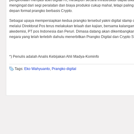
pengelolaan menjadi aset digital RI, meskipun secara infrastruktur dapat d
mengingat dari segi peralatan dan biaya produksi cukup mahal, tetapi pali
depan format prangko berbasis Crypto.
Sebagai upaya mempersiapkan kedua prangko tersebut yakni digital stamp d
melalui Direktorat Pos terus melakukan telaah dan kajian, bersama kalanga
akedemisi, PT pos Indonesia dan Peruri. Dimasa datang akan dikembangka
negara yang telah terlebih dahulu menerbitkan Prangko Digital dan Crypto 
*) Penulis adalah Analis Kebijakan Ahli Madya-Kominfo
Tags:
Eko Wahyuanto
,
Prangko digital