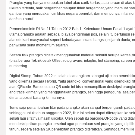
Prangko yang hanya merupakan label atau carik kertas, atau teraan di atas 
ukuran tertentu, baik bergambar maupun tidak bergambar, yang memuat nam
gambar yang merupakan ciri khas negara penerbit, dan mempunyai nilai nom
dan/atau huruf.
Permenkominfo RI No 21 Tahun 2012 Bab 1: Ketentuan Umum Pasal 1 ayat 
utama prangko adalah sebagai biaya pengiriman pos, selain itu berfungsi sebag
alat edukasi masyarakat seperti kebudayaan suatu bangsa, sejarah dunia, 
pariwisata serta momentum sejarah
Secara fisik prangko dicetak menggunakan material sekuriti berupa kertas, tint
(bisa berupa Teknik cetak Offset, rotogravure, intaglio, hot stamping, screen pr
numbering.
Digital Stamp; Tahun 2022 ini telah dicanangkam sebagai uji coba penerbitk
yang dikemas secara Hybrid. Yaitu prangko convensional yang dilengkapi fit
atau QRcode. Barcode atau QR code ini bisa menampilkan deskripsi prangko 
and trace kiriman yang menggunakan prangko, sehingga pengguna jasa pe
dimana posisi barang kirimannya.
Tentu saja penambahan fitur pada prangko akan sangat berpengaruh pada 
sehingga untuk tahun anggaran 2022, fitur ini belum dapat diterapkan ke sel
sekali lagi sifatnya masih ujicoba. Oleh sebab itu barcode/QRcode yang di
mendeskripsikan prangko tersebut agar penentuan seri prangko yang dipilih
tahun, segera setelah SK penerbitan prangko diterbitkan. Sehingga memilik