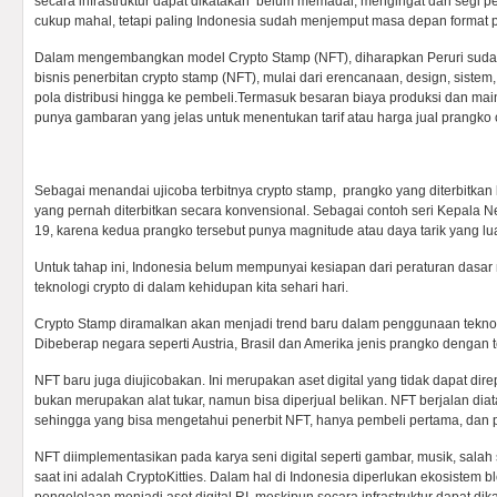
secara infrastruktur dapat dikatakan belum memadai, mengingat dari segi p
cukup mahal, tetapi paling Indonesia sudah menjemput masa depan format 
Dalam mengembangkan model Crypto Stamp (NFT), diharapkan Peruri suda
bisnis penerbitan crypto stamp (NFT), mulai dari erencanaan, design, sistem
pola distribusi hingga ke pembeli.Termasuk besaran biaya produksi dan ma
punya gambaran yang jelas untuk menentukan tarif atau harga jual prangko 
Sebagai menandai ujicoba terbitnya crypto stamp, prangko yang diterbitka
yang pernah diterbitkan secara konvensional. Sebagai contoh seri Kepala N
19, karena kedua prangko tersebut punya magnitude atau daya tarik yang lua
Untuk tahap ini, Indonesia belum mempunyai kesiapan dari peraturan das
teknologi crypto di dalam kehidupan kita sehari hari.
Crypto Stamp diramalkan akan menjadi trend baru dalam penggunaan teknol
Dibeberap negara seperti Austria, Brasil dan Amerika jenis prangko dengan 
NFT baru juga diujicobakan. Ini merupakan aset digital yang tidak dapat direp
bukan merupakan alat tukar, namun bisa diperjual belikan. NFT berjalan diat
sehingga yang bisa mengetahui penerbit NFT, hanya pembeli pertama, dan pe
NFT diimplementasikan pada karya seni digital seperti gambar, musik, salah
saat ini adalah CryptoKitties. Dalam hal di Indonesia diperlukan ekosistem 