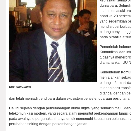
kebiasaan setiap o
dunia baru. Seluru
telah memasuki era 
abad ke-20 perkemb
yang sedemikian pe
mendisrupsi berbag
bidang penyelengga
pada piranti alat t
Pemerintah Indones
Komunikasi dan Inf
tugasnya menerbit
diamanahkan UU No
Kementerian Komuni
menjalankan sebag
bidang informasi da
Eko Wahyuanto
tatanan baru transf
ditandai dengan p
dan telah menjadi trend baru dalam ekosistem penyelenggaraan pos ditanah 
Hal ini sejalan dengan perkembangan dunia digital yang semakin maju, de
telekomunikasi modern, yang secara alami menuntut perkembangan fungsi d
pada awalnya dipergunakan hanya untuk memenuhi kebutuhan pelunasan ta
perubahan seiring dengan perkembangan jaman.