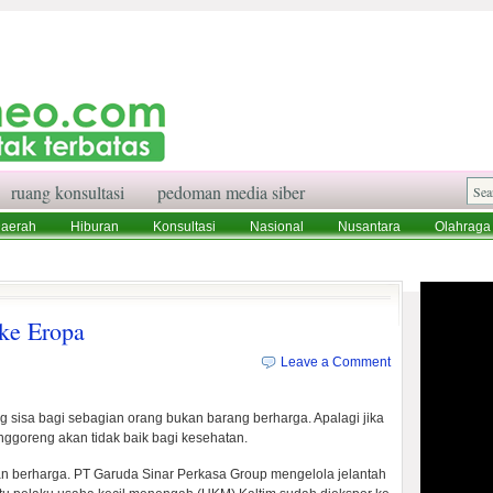
ruang konsultasi
pedoman media siber
aerah
Hiburan
Konsultasi
Nasional
Nusantara
Olahraga
aksi
Ruang Konsultasi
Tentang Kami
 ke Eropa
Leave a Comment
sisa bagi sebagian orang bukan barang berharga. Apalagi jika
ggoreng akan tidak baik bagi kesehatan.
an berharga. PT Garuda Sinar Perkasa Group mengelola jelantah