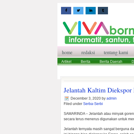
home
redaksi
tentang kami
Artikel
Berita
Berita Daerah
D
Wisata
Pedoman Media Siber
Red
Jelantah Kaltim Diekspor
December 3, 2020
by
admin
Filed under
Serba-Serbi
SAMARINDA – Jelantah atau minyak goreng 
secara terus menerus digunakan untuk men
Jelantah ternyata masih sangat berguna d