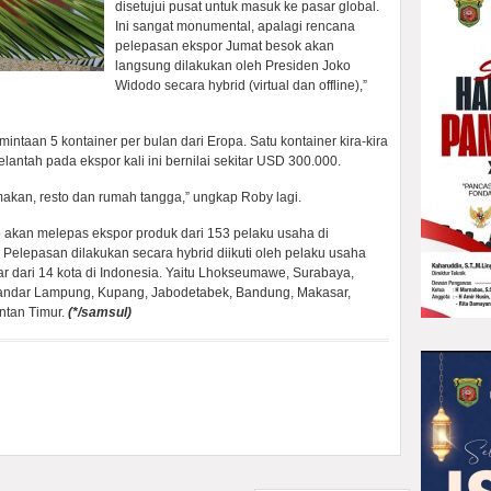
disetujui pusat untuk masuk ke pasar global.
Ini sangat monumental, apalagi rencana
pelepasan ekspor Jumat besok akan
langsung dilakukan oleh Presiden Joko
Widodo secara hybrid (virtual dan offline),”
taan 5 kontainer per bulan dari Eropa. Satu kontainer kira-kira
jelantah pada ekspor kali ini bernilai sekitar USD 300.000.
akan, resto dan rumah tangga,” ungkap Roby lagi.
 akan melepas ekspor produk dari 153 pelaku usaha di
Pelepasan dilakukan secara hybrid diikuti oleh pelaku usaha
r dari 14 kota di Indonesia. Yaitu Lhokseumawe, Surabaya,
andar Lampung, Kupang, Jabodetabek, Bandung, Makasar,
ntan Timur.
(*/samsul)