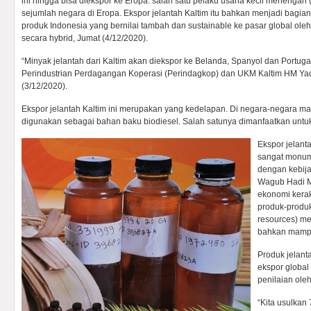
ini hingga bisa diekspor ke Eropa. salah satu pelaku usaha kecil menengah
sejumlah negara di Eropa. Ekspor jelantah Kaltim itu bahkan menjadi bagia
produk Indonesia yang bernilai tambah dan sustainable ke pasar global ole
secara hybrid, Jumat (4/12/2020).
“Minyak jelantah dari Kaltim akan diekspor ke Belanda, Spanyol dan Portuga
Perindustrian Perdagangan Koperasi (Perindagkop) dan UKM Kaltim HM Ya
(3/12/2020).
Ekspor jelantah Kaltim ini merupakan yang kedelapan. Di negara-negara maju
digunakan sebagai bahan baku biodiesel. Salah satunya dimanfaatkan untuk
Ekspor jelanta
sangat monume
dengan kebij
Wagub Hadi M
ekonomi kera
produk-produ
resources) me
bahkan mampu
Produk jelant
ekspor global
penilaian ol
“Kita usulka