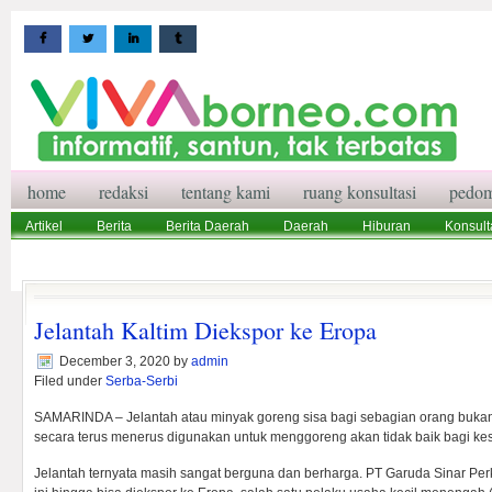
home
redaksi
tentang kami
ruang konsultasi
pedom
Artikel
Berita
Berita Daerah
Daerah
Hiburan
Konsult
Wisata
Pedoman Media Siber
Redaksi
Ruang Konsultasi
Jelantah Kaltim Diekspor ke Eropa
December 3, 2020
by
admin
Filed under
Serba-Serbi
SAMARINDA – Jelantah atau minyak goreng sisa bagi sebagian orang bukan 
secara terus menerus digunakan untuk menggoreng akan tidak baik bagi ke
Jelantah ternyata masih sangat berguna dan berharga. PT Garuda Sinar Pe