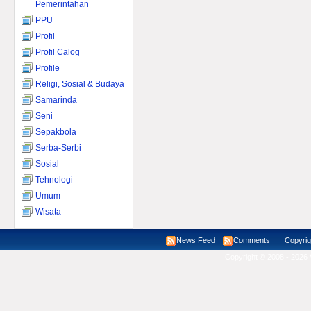
Pemerintahan
PPU
Profil
Profil Calog
Profile
Religi, Sosial & Budaya
Samarinda
Seni
Sepakbola
Serba-Serbi
Sosial
Tehnologi
Umum
Wisata
News Feed
Comments
Copyright ©
Copyright © 2008 - 2026 