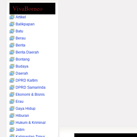
VivaBorneo
Artikel
Balikpapan
Batu
Berau
Berita
Berita Daerah
Bontang
Budaya
Daerah
DPRD Kaltim
DPRD Samarinda
Ekonomi & Bisnis
Erau
Gaya Hidup
Hiburan
Hukum & Kriminal
Jatim
Kalimantan Timur