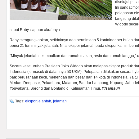
disetujui pusa
Ini sangat mo
pelepasan ek
langsung dila
Widodo secara 
sebut Roby, sapaan akrabnya.
Roby mengungkapkan, setidaknya ada permintaan 5 kontainer per bulan dari 
berisi 21 ton minyak jelantah. Nilai ekspor jelantah pada ekspor kali ini bern
“Minyak jelantah dikumpulkan dari rumah makan, resto dan rumah tangga,” 
Secara keseluruhan Presiden Joko Widodo akan melepas ekspor produk dar
Indonesia (termasuk di dalamnya 53 UKM). Pelepasan dilakukan secara hybri
baik perusahaan kecil, menengah dan besar dari 14 kota di Indonesia. Yai
Medan, Denpasar, Pekanbaru, Mataram, Bandar Lampung, Kupang, Jabodet
Yogyakarta, Sorong dan Bontang di Kalimantan Timur.
(*/samsul)
Tags:
ekspor jelantah
,
jelantah