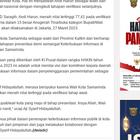
ati/Wali Kota. Hal ini menjadikan Andi Harun sebagai wakil dari
kat nasional dengan mengikuti tahapan verifikasi selanjutnya.
Saragih, Andi Harun, meraih nilai tertinggi 77,41 pada verifikasi
tama dalam 15 besar Anugerah Tinarbuka kategori Bupati/Wali
i akan dilaksanakan di Jakarta, 27 Maret 2023.
ota Samarinda sebagai wakil dari Provinsi Kaltim dan berharap
tahapan presentasi demi semangat Keterbukaan Informasi di
ian Samarinda.
n yang diberikan oleh KI Pusat dalam rangka HAKIN tahun
a 2023 ini adalah untuk menilai visi dan komitmen kepala daerah
ukaan informasi dalam penyelenggaraan pemerintahan sebagai
f Hidayatullah, merasa bersyukur karena Wali Kota Samarinda
 meraih nilai tertinggi pada verifikasi tahap awal.
upati/wali kota yang maju di tahap presentasi. Insya Allah, Wali
nanti,” ucap Aji Syarif Hidayatullah.
ua pihak dalam penerapan keterbukaan informasi publik di kota
h dari pimpinan dan juga melakukan kolaborasi dengan
 Syarif Hidayatullah
.(dw/adv)