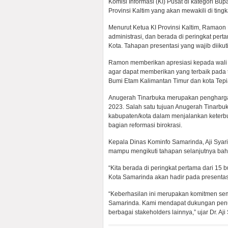
Komisi Informasi (KI) Pusat di kategori Bup
Provinsi Kaltim yang akan mewakili di ting
Menurut Ketua KI Provinsi Kaltim, Ramaon D 
administrasi, dan berada di peringkat per
Kota. Tahapan presentasi yang wajib diikut
Ramon memberikan apresiasi kepada wali k
agar dapat memberikan yang terbaik pada 
Bumi Etam Kalimantan Timur dan kota Tep
Anugerah Tinarbuka merupakan penghargaa
2023. Salah satu tujuan Anugerah Tinarbuk
kabupaten/kota dalam menjalankan keterb
bagian reformasi birokrasi.
Kepala Dinas Kominfo Samarinda, Aji Syari
mampu mengikuti tahapan selanjutnya bahkan
“Kita berada di peringkat pertama dari 15 b
Kota Samarinda akan hadir pada presentasi 
“Keberhasilan ini merupakan komitmen sem
Samarinda. Kami mendapat dukungan penu
berbagai stakeholders lainnya,” ujar Dr. Aji