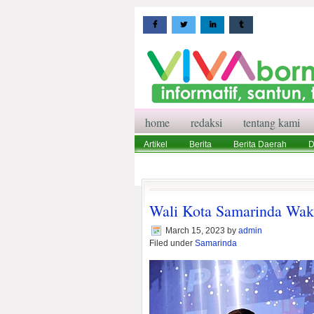
home
redaksi
tentang kami
Artikel
Berita
Berita Daerah
D
Wisata
Pedoman Media Siber
Red
Wali Kota Samarinda Waki
March 15, 2023
by
admin
Filed under
Samarinda