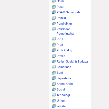
Opini
Paser
PDAM Samarinda
Pemilu
Pendidikan
Politik dan
Pemerintahan
PPU
Profil
Profil Calog
Profile
Religi, Sosial & Budaya
Samarinda
Seni
Sepakbola
Serba-Serbi
Sosial
Tehnologi
Umum
Wisata