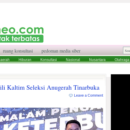
ruang konsultasi
pedoman media siber
aerah
Hiburan
Konsultasi
Nasional
Nusantara
Olahraga
aksi
Ruang Konsultasi
Tentang Kami
li Kaltim Seleksi Anugerah Tinarbuka
Leave a Comment