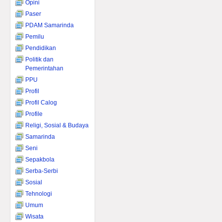
Opini
Paser
PDAM Samarinda
Pemilu
Pendidikan
Politik dan
Pemerintahan
PPU
Profil
Profil Calog
Profile
Religi, Sosial & Budaya
Samarinda
Seni
Sepakbola
Serba-Serbi
Sosial
Tehnologi
Umum
Wisata