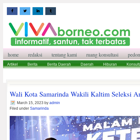
home
redaksi
tentang kami
ruang konsultasi
pedom
Artikel
Berita
Berita Daerah
Daerah
Hiburan
Konsult
Wisata
Pedoman Media Siber
Redaksi
Ruang Konsultasi
Wali Kota Samarinda Wakili Kaltim Seleksi A
March 15, 2023
by
admin
Filed under
Samarinda