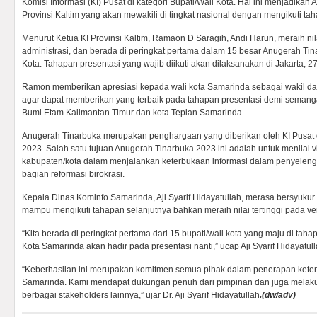
Komisi Informasi (KI) Pusat di kategori Bupati/Wali Kota. Hal ini menjadikan 
Provinsi Kaltim yang akan mewakili di tingkat nasional dengan mengikuti taha
Menurut Ketua KI Provinsi Kaltim, Ramaon D Saragih, Andi Harun, meraih nilai
administrasi, dan berada di peringkat pertama dalam 15 besar Anugerah Tin
Kota. Tahapan presentasi yang wajib diikuti akan dilaksanakan di Jakarta, 2
Ramon memberikan apresiasi kepada wali kota Samarinda sebagai wakil dar
agar dapat memberikan yang terbaik pada tahapan presentasi demi semanga
Bumi Etam Kalimantan Timur dan kota Tepian Samarinda.
Anugerah Tinarbuka merupakan penghargaan yang diberikan oleh KI Pusat
2023. Salah satu tujuan Anugerah Tinarbuka 2023 ini adalah untuk menilai 
kabupaten/kota dalam menjalankan keterbukaan informasi dalam penyelen
bagian reformasi birokrasi.
Kepala Dinas Kominfo Samarinda, Aji Syarif Hidayatullah, merasa bersyuku
mampu mengikuti tahapan selanjutnya bahkan meraih nilai tertinggi pada veri
“Kita berada di peringkat pertama dari 15 bupati/wali kota yang maju di tahap
Kota Samarinda akan hadir pada presentasi nanti,” ucap Aji Syarif Hidayatull
“Keberhasilan ini merupakan komitmen semua pihak dalam penerapan keterb
Samarinda. Kami mendapat dukungan penuh dari pimpinan dan juga melak
berbagai stakeholders lainnya,” ujar Dr. Aji Syarif Hidayatullah
.(dw/adv)