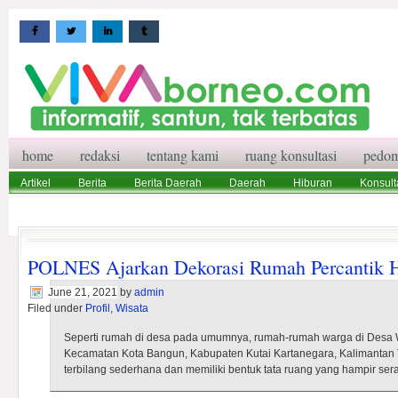
home
redaksi
tentang kami
ruang konsultasi
pedom
Artikel
Berita
Berita Daerah
Daerah
Hiburan
Konsult
Wisata
Pedoman Media Siber
Redaksi
Ruang Konsultasi
POLNES Ajarkan Dekorasi Rumah Percantik 
June 21, 2021
by
admin
Filed under
Profil
,
Wisata
Seperti rumah di desa pada umumnya, rumah-rumah warga di Desa W
Kecamatan Kota Bangun, Kabupaten Kutai Kartanegara, Kalimantan T
terbilang sederhana dan memiliki bentuk tata ruang yang hampir se