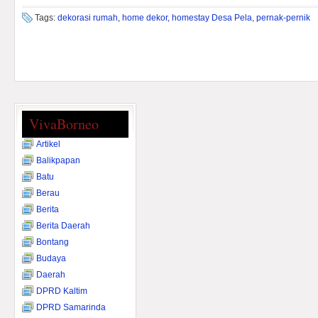
Tags:
dekorasi rumah
,
home dekor
,
homestay Desa Pela
,
pernak-pernik
VivaBorneo
Artikel
Balikpapan
Batu
Berau
Berita
Berita Daerah
Bontang
Budaya
Daerah
DPRD Kaltim
DPRD Samarinda