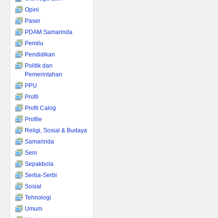
Opini
Paser
PDAM Samarinda
Pemilu
Pendidikan
Politik dan
Pemerintahan
PPU
Profil
Profil Calog
Profile
Religi, Sosial & Budaya
Samarinda
Seni
Sepakbola
Serba-Serbi
Sosial
Tehnologi
Umum