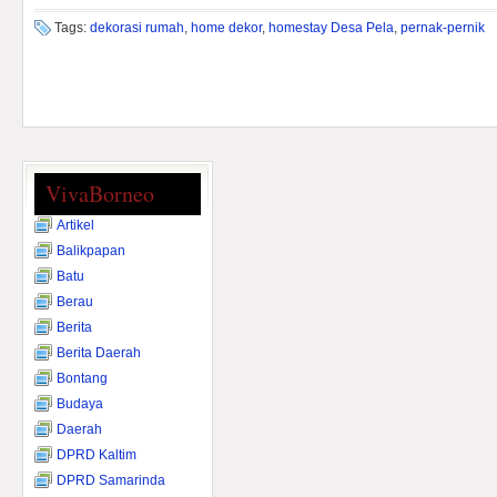
Tags:
dekorasi rumah
,
home dekor
,
homestay Desa Pela
,
pernak-pernik
VivaBorneo
Artikel
Balikpapan
Batu
Berau
Berita
Berita Daerah
Bontang
Budaya
Daerah
DPRD Kaltim
DPRD Samarinda