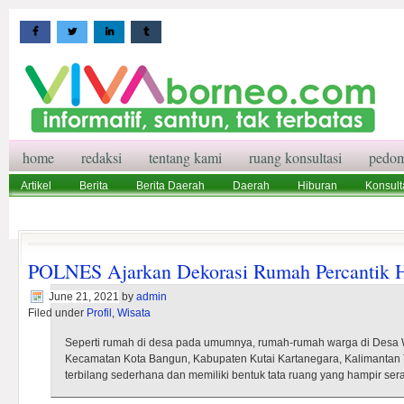
home
redaksi
tentang kami
ruang konsultasi
pedom
Artikel
Berita
Berita Daerah
Daerah
Hiburan
Konsult
Wisata
Pedoman Media Siber
Redaksi
Ruang Konsultasi
POLNES Ajarkan Dekorasi Rumah Percantik 
June 21, 2021
by
admin
Filed under
Profil
,
Wisata
Seperti rumah di desa pada umumnya, rumah-rumah warga di Desa W
Kecamatan Kota Bangun, Kabupaten Kutai Kartanegara, Kalimantan T
terbilang sederhana dan memiliki bentuk tata ruang yang hampir se