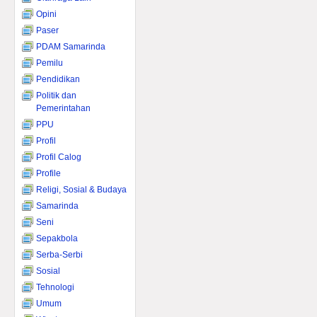
Opini
Paser
PDAM Samarinda
Pemilu
Pendidikan
Politik dan
Pemerintahan
PPU
Profil
Profil Calog
Profile
Religi, Sosial & Budaya
Samarinda
Seni
Sepakbola
Serba-Serbi
Sosial
Tehnologi
Umum