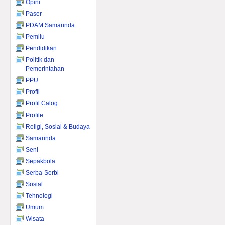
Opini
Paser
PDAM Samarinda
Pemilu
Pendidikan
Politik dan
Pemerintahan
PPU
Profil
Profil Calog
Profile
Religi, Sosial & Budaya
Samarinda
Seni
Sepakbola
Serba-Serbi
Sosial
Tehnologi
Umum
Wisata