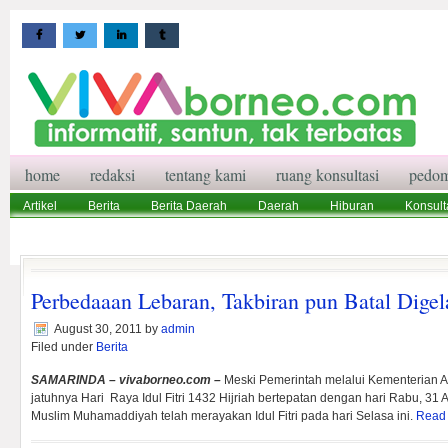
home
redaksi
tentang kami
ruang konsultasi
pedom
Artikel
Berita
Berita Daerah
Daerah
Hiburan
Konsult
Wisata
Pedoman Media Siber
Redaksi
Ruang Konsultasi
Perbedaaan Lebaran, Takbiran pun Batal Digel
August 30, 2011
by
admin
Filed under
Berita
SAMARINDA – vivaborneo.com –
Meski Pemerintah melalui Kementerian
jatuhnya Hari Raya Idul Fitri 1432 Hijriah bertepatan dengan hari Rabu, 3
Muslim Muhamaddiyah telah merayakan Idul Fitri pada hari Selasa ini.
Read