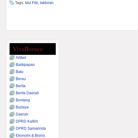
Tags:
Idul Fitri
,
takbiran
VivaBorneo
Artikel
Balikpapan
Batu
Berau
Berita
Berita Daerah
Bontang
Budaya
Daerah
DPRD Kaltim
DPRD Samarinda
Ekonomi & Bisnis