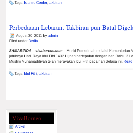
Tags:
Islamic Center
,
takbiran
Perbedaaan Lebaran, Takbiran pun Batal Digel
August 30, 2011
by
admin
Filed under
Berita
SAMARINDA – vivaborneo.com –
Meski Pemerintah melalui Kementerian
jatuhnya Hari Raya Idul Fitri 1432 Hijriah bertepatan dengan hari Rabu, 3
Muslim Muhamaddiyah telah merayakan Idul Fitri pada hari Selasa ini.
Read
Tags:
Idul Fitri
,
takbiran
VivaBorneo
Artikel