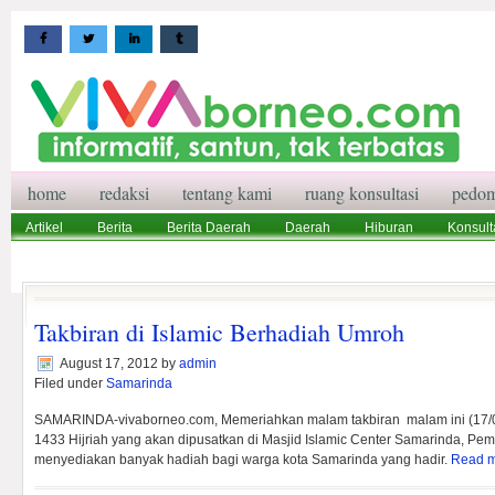
home
redaksi
tentang kami
ruang konsultasi
pedom
Artikel
Berita
Berita Daerah
Daerah
Hiburan
Konsult
Wisata
Pedoman Media Siber
Redaksi
Ruang Konsultasi
Takbiran di Islamic Berhadiah Umroh
August 17, 2012
by
admin
Filed under
Samarinda
SAMARINDA-vivaborneo.com, Memeriahkan malam takbiran malam ini (17/08
1433 Hijriah yang akan dipusatkan di Masjid Islamic Center Samarinda, Pem
menyediakan banyak hadiah bagi warga kota Samarinda yang hadir.
Read 