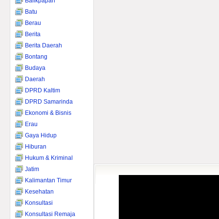
Balikpapan
Batu
Berau
Berita
Berita Daerah
Bontang
Budaya
Daerah
DPRD Kaltim
DPRD Samarinda
Ekonomi & Bisnis
Erau
Gaya Hidup
Hiburan
Hukum & Kriminal
Jatim
Kalimantan Timur
Kesehatan
Konsultasi
Konsultasi Remaja