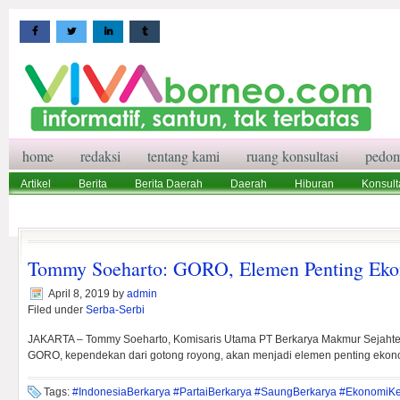
home
redaksi
tentang kami
ruang konsultasi
pedom
Artikel
Berita
Berita Daerah
Daerah
Hiburan
Konsult
Wisata
Pedoman Media Siber
Redaksi
Ruang Konsultasi
Tommy Soeharto: GORO, Elemen Penting Eko
April 8, 2019
by
admin
Filed under
Serba-Serbi
JAKARTA – Tommy Soeharto, Komisaris Utama PT Berkarya Makmur Sejahter
GORO, kependekan dari gotong royong, akan menjadi elemen penting ekon
Tags:
#IndonesiaBerkarya #PartaiBerkarya #SaungBerkarya #EkonomiK