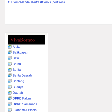
#HutomoMandalaPutra #GoroSuperGrosir
VivaBorneo
Artikel
Balikpapan
Batu
Berau
Berita
Berita Daerah
Bontang
Budaya
Daerah
DPRD Kaltim
DPRD Samarinda
Ekonomi & Bisnis