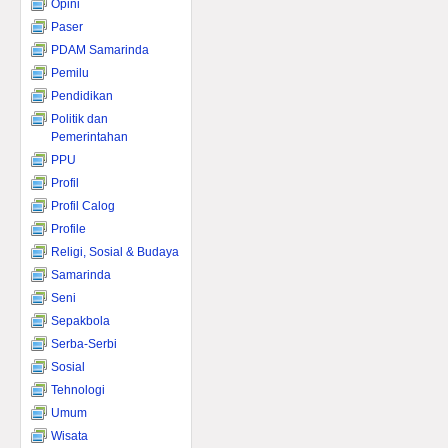
Opini
Paser
PDAM Samarinda
Pemilu
Pendidikan
Politik dan
Pemerintahan
PPU
Profil
Profil Calog
Profile
Religi, Sosial & Budaya
Samarinda
Seni
Sepakbola
Serba-Serbi
Sosial
Tehnologi
Umum
Wisata