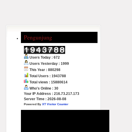
Pengunjung
Users Today : 672
Users Yesterday : 1999
This Year : 880298
Total Users : 1943788
Total views : 15880614
Who's Online : 30
Your IP Address : 216.73.217.173
Server Time : 2026-08-08
Powered By
XT Visitor Counter