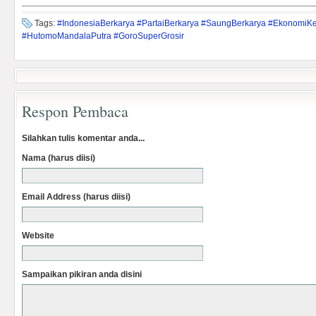
Tags:
#IndonesiaBerkarya #PartaiBerkarya #SaungBerkarya #EkonomiK
#HutomoMandalaPutra #GoroSuperGrosir
Respon Pembaca
Silahkan tulis komentar anda...
Nama (harus diisi)
Email Address (harus diisi)
Website
Sampaikan pikiran anda disini