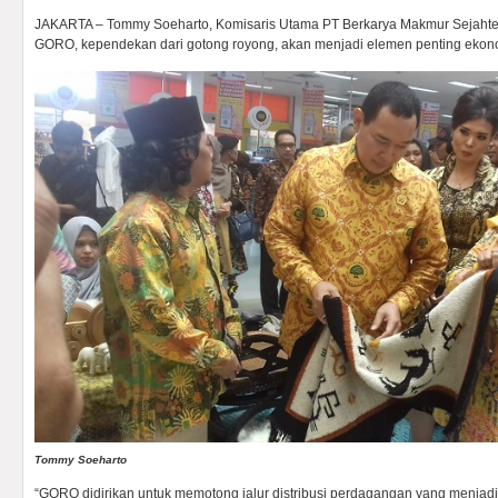
JAKARTA – Tommy Soeharto, Komisaris Utama PT Berkarya Makmur Sejahter
GORO, kependekan dari gotong royong, akan menjadi elemen penting ekono
Tommy Soeharto
“GORO didirikan untuk memotong jalur distribusi perdagangan yang menjadi b