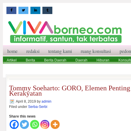
home
redaksi
tentang kami
ruang konsultasi
pedom
Artikel
Berita
Berita Daerah
Daerah
Hiburan
Konsult
Wisata
Pedoman Media Siber
Redaksi
Ruang Konsultasi
Tommy Soeharto: GORO, Elemen Penting
Kerakyatan
April 8, 2019
by
admin
Filed under
Serba-Serbi
Share this news