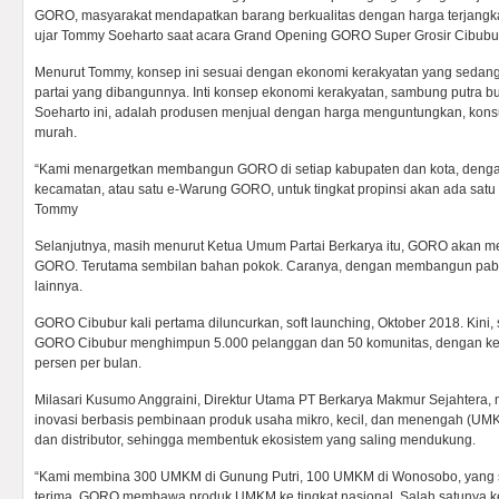
GORO, masyarakat mendapatkan barang berkualitas dengan harga terjangka
ujar Tommy Soeharto saat acara Grand Opening GORO Super Grosir Cibubur,
Menurut Tommy, konsep ini sesuai dengan ekonomi kerakyatan yang sedang
partai yang dibangunnya. Inti konsep ekonomi kerakyatan, sambung putra 
Soeharto ini, adalah produsen menjual dengan harga menguntungkan, ko
murah.
“Kami menargetkan membangun GORO di setiap kabupaten dan kota, dengan 
kecamatan, atau satu e-Warung GORO, untuk tingkat propinsi akan ada satu 
Tommy
Selanjutnya, masih menurut Ketua Umum Partai Berkarya itu, GORO akan m
GORO. Terutama sembilan bahan pokok. Caranya, dengan membangun pabrik
lainnya.
GORO Cibubur kali pertama diluncurkan, soft launching, Oktober 2018. Kini, 
GORO Cibubur menghimpun 5.000 pelanggan dan 50 komunitas, dengan kena
persen per bulan.
Milasari Kusumo Anggraini, Direktur Utama PT Berkarya Makmur Sejahter
inovasi berbasis pembinaan produk usaha mikro, kecil, dan menengah (
dan distributor, sehingga membentuk ekosistem yang saling mendukung.
“Kami membina 300 UMKM di Gunung Putri, 100 UMKM di Wonosobo, yang
terima, GORO membawa produk UMKM ke tingkat nasional. Salah satunya ke