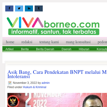
home
redaksi
tentang kami
ruang konsultasi
pedom
Artikel
Berita
Berita Daerah
Daerah
Hiburan
Konsult
Wisata
Pedoman Media Siber
Redaksi
Ruang Konsultasi
Asik Bang, Cara Pendekatan BNPT melalui M
Intoleransi
November 3, 2022
by
admin
Filed under
Hukum & Kriminal