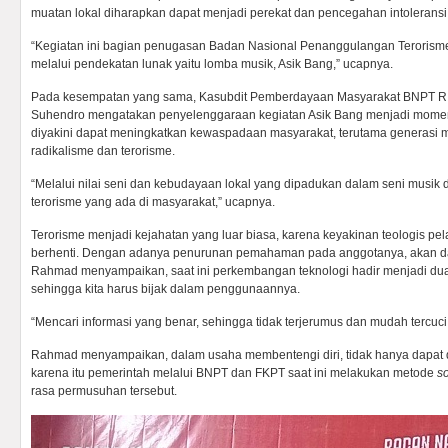
muatan lokal diharapkan dapat menjadi perekat dan pencegahan intoleransi
“Kegiatan ini bagian penugasan Badan Nasional Penanggulangan Terorism
melalui pendekatan lunak yaitu lomba musik, Asik Bang,” ucapnya.
Pada kesempatan yang sama, Kasubdit Pemberdayaan Masyarakat BNPT RI
Suhendro mengatakan penyelenggaraan kegiatan Asik Bang menjadi momen
diyakini dapat meningkatkan kewaspadaan masyarakat, terutama generasi
radikalisme dan terorisme.
“Melalui nilai seni dan kebudayaan lokal yang dipadukan dalam seni musi
terorisme yang ada di masyarakat,” ucapnya.
Terorisme menjadi kejahatan yang luar biasa, karena keyakinan teologis pel
berhenti. Dengan adanya penurunan pemahaman pada anggotanya, akan da
Rahmad menyampaikan, saat ini perkembangan teknologi hadir menjadi dua
sehingga kita harus bijak dalam penggunaannya.
“Mencari informasi yang benar, sehingga tidak terjerumus dan mudah tercuc
Rahmad menyampaikan, dalam usaha membentengi diri, tidak hanya dapat dil
karena itu pemerintah melalui BNPT dan FKPT saat ini melakukan metode
s
rasa permusuhan tersebut.