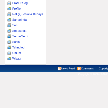
Profil Calog
Profile
Religi, Sosial & Budaya
Samarinda
Seni
Sepakbola
Serba-Serbi
Sosial
Tehnologi
Umum
Wisata
News Feed
Comments
Copyright ©
Copyright © 2008 - 2026 