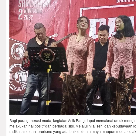
Bagi para generasi muda, kegiatan Asik Bang dapat memaknai untuk meng
melakukan hal positif dari berbagai sisi. Melalui nilai seni dan kebudayaa
radikalisme dan terorisme yang ada baik di dunia maya maupun media cetak