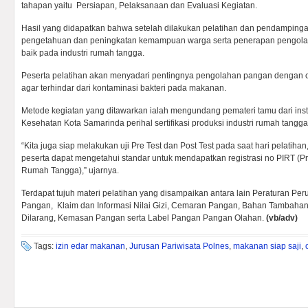
tahapan yaitu Persiapan, Pelaksanaan dan Evaluasi Kegiatan.
Hasil yang didapatkan bahwa setelah dilakukan pelatihan dan pendampingan
pengetahuan dan peningkatan kemampuan warga serta penerapan pengola
baik pada industri rumah tangga.
Peserta pelatihan akan menyadari pentingnya pengolahan pangan dengan 
agar terhindar dari kontaminasi bakteri pada makanan.
Metode kegiatan yang ditawarkan ialah mengundang pemateri tamu dari insta
Kesehatan Kota Samarinda perihal sertifikasi produksi industri rumah tangga
“Kita juga siap melakukan uji Pre Test dan Post Test pada saat hari pelatiha
peserta dapat mengetahui standar untuk mendapatkan registrasi no PIRT (P
Rumah Tangga),” ujarnya.
Terdapat tujuh materi pelatihan yang disampaikan antara lain Peraturan P
Pangan, Klaim dan Informasi Nilai Gizi, Cemaran Pangan, Bahan Tambah
Dilarang, Kemasan Pangan serta Label Pangan Pangan Olahan.
(vb/adv)
Tags:
izin edar makanan
,
Jurusan Pariwisata Polnes
,
makanan siap saji
,