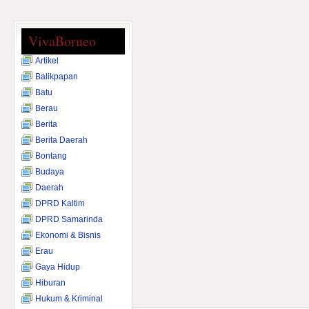
VivaBorneo
Artikel
Balikpapan
Batu
Berau
Berita
Berita Daerah
Bontang
Budaya
Daerah
DPRD Kaltim
DPRD Samarinda
Ekonomi & Bisnis
Erau
Gaya Hidup
Hiburan
Hukum & Kriminal