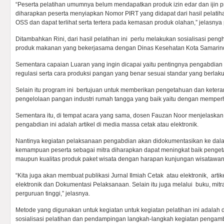
“Peserta pelatihan umumnya belum mendapatkan produk izin edar dan ijin pr
diharapkan peserta menyiapkan Nomor PIRT yang didapat dari hasil pelatih
OSS dan dapat terlihat serta tertera pada kemasan produk olahan,” jelasnya
Ditambahkan Rini, dari hasil pelatihan ini perlu melakukan sosialisasi pen
produk makanan yang bekerjasama dengan Dinas Kesehatan Kota Samarin
Sementara capaian Luaran yang ingin dicapai yaitu pentingnya pengabdian
regulasi serta cara produksi pangan yang benar sesuai standar yang berlaku
Selain itu program ini bertujuan untuk memberikan pengetahuan dan keter
pengelolaan pangan industri rumah tangga yang baik yaitu dengan memperh
Sementara itu, di tempat acara yang sama, dosen Fauzan Noor menjelaskan
pengabdian ini adalah artikel di media massa cetak atau elektronik.
Nantinya kegiatan pelaksanaan pengabdian akan didokumentasikan ke dal
kemampuan peserta sebagai mitra diharapkan dapat meningkat baik penget
maupun kualitas produk paket wisata dengan harapan kunjungan wisatawan
“Kita juga akan membuat publikasi Jurnal Ilmiah Cetak atau elektronik, arti
elektronik dan Dokumentasi Pelaksanaan. Selain itu juga melalui buku, mitr
perguruan tinggi,” jelasnya.
Metode yang digunakan untuk kegiatan untuk kegiatan pelatihan ini adalah
sosialisasi pelatihan dan pendampingan langkah-langkah kegiatan pengambi