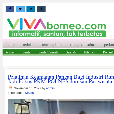
home
redaksi
tentang kami
ruang konsultasi
pedom
Artikel
Berita
Berita Daerah
Daerah
Hiburan
Konsult
Wisata
Pedoman Media Siber
Redaksi
Ruang Konsultasi
Pelatihan Keamanan Pangan Bagi Industri Ru
Jadi Fokus PKM POLNES Jurusan Pariwisata
November 16, 2022
by
admin
Filed under
Wisata