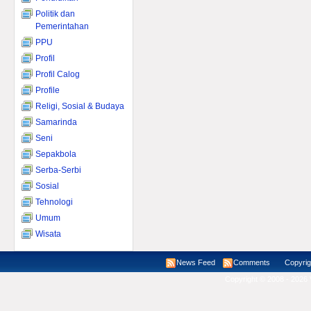
Politik dan
Pemerintahan
PPU
Profil
Profil Calog
Profile
Religi, Sosial & Budaya
Samarinda
Seni
Sepakbola
Serba-Serbi
Sosial
Tehnologi
Umum
Wisata
News Feed
Comments
Copyright ©
Copyright © 2008 - 2026 