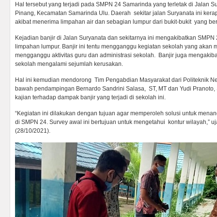
Hal tersebut yang terjadi pada SMPN 24 Samarinda yang terletak di Jalan S
Pinang, Kecamatan Samarinda Ulu. Daerah sekitar jalan Suryanata ini kera
akibat menerima limpahan air dan sebagian lumpur dari bukit-bukit yang be
Kejadian banjir di Jalan Suryanata dan sekitarnya ini mengakibatkan SMPN 2
limpahan lumpur. Banjir ini tentu mengganggu kegiatan sekolah yang akan 
mengganggu aktivitas guru dan administrasi sekolah.
Banjir juga mengakib
sekolah mengalami sejumlah kerusakan.
Hal ini kemudian mendorong Tim Pengabdian Masyarakat dari Politeknik 
bawah pendampingan Bernardo Sandrini Salasa, ST, MT dan Yudi Pranoto,
kajian terhadap dampak banjir yang terjadi di sekolah ini.
“Kegiatan ini dilakukan dengan tujuan agar memperoleh solusi untuk menanga
di SMPN 24. Survey awal ini bertujuan untuk mengetahui kontur wilayah,” u
(28/10/2021).