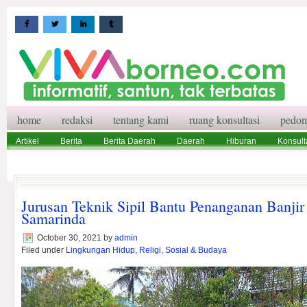
home
redaksi
tentang kami
ruang konsultasi
pedom
Artikel
Berita
Berita Daerah
Daerah
Hiburan
Konsult
Wisata
Pedoman Media Siber
Redaksi
Ruang Konsultasi
Jurusan Teknik Sipil Bantu Penanganan Banj
Samarinda
October 30, 2021
by
admin
Filed under
Lingkungan Hidup
,
Religi, Sosial & Budaya