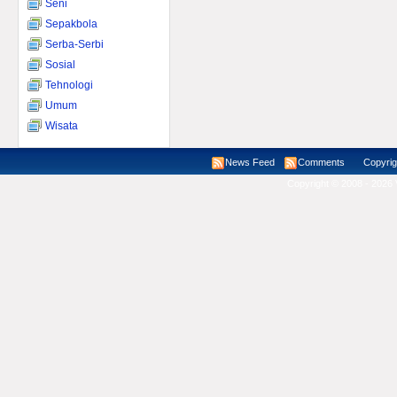
Seni
Sepakbola
Serba-Serbi
Sosial
Tehnologi
Umum
Wisata
News Feed
Comments
Copyright ©
Copyright © 2008 - 2026 