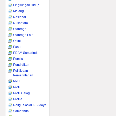
Lingkungan Hidup
Malang
Nasional
Nusantara
Olahraga
Olahraga Lain
Opini
Paser
PDAM Samarinda
Pemilu
Pendidikan
Politik dan
Pemerintahan
PPU
Profil
Profil Calog
Profile
Religi, Sosial & Budaya
Samarinda