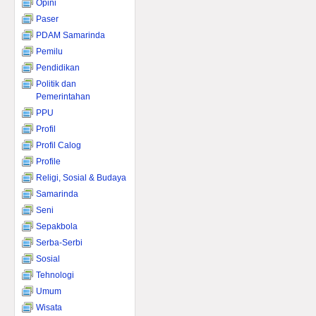
Opini
Paser
PDAM Samarinda
Pemilu
Pendidikan
Politik dan
Pemerintahan
PPU
Profil
Profil Calog
Profile
Religi, Sosial & Budaya
Samarinda
Seni
Sepakbola
Serba-Serbi
Sosial
Tehnologi
Umum
Wisata