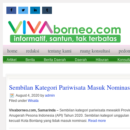
home
redaksi
tentang kami
ruang konsultasi
pedom
Artikel
Berita
Berita Daerah
Daerah
Hiburan
Konsult
Wisata
Pedoman Media Siber
Redaksi
Ruang Konsultasi
Sembilan Kategori Pariwisata Masuk Nominas
August 4, 2020
by
admin
Filed under
Wisata
Vivaborneo.com, Samarinda –
Sembilan kategori pariwisata mewakili Provi
Anugerah Pesona Indonesia (API) Tahun 2020. Sembilan kategori unggulan i
kecuali Kota Bontang yang tidak masuk nominasi.
Read more