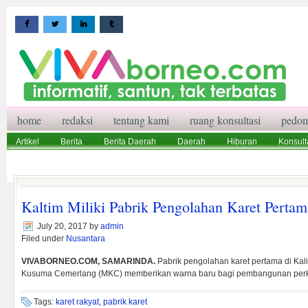
home
redaksi
tentang kami
ruang konsultasi
pedom
Artikel
Berita
Berita Daerah
Daerah
Hiburan
Konsult
Wisata
Pedoman Media Siber
Redaksi
Ruang Konsultasi
Kaltim Miliki Pabrik Pengolahan Karet Pertam
July 20, 2017
by
admin
Filed under
Nusantara
VIVABORNEO.COM, SAMARINDA.
Pabrik pengolahan karet pertama di Kali
Kusuma Cemerlang (MKC) memberikan warna baru bagi pembangunan perk
Tags:
karet rakyat
,
pabrik karet