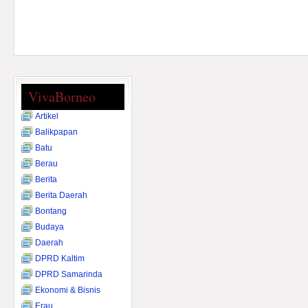
VivaBorneo
Artikel
Balikpapan
Batu
Berau
Berita
Berita Daerah
Bontang
Budaya
Daerah
DPRD Kaltim
DPRD Samarinda
Ekonomi & Bisnis
Erau