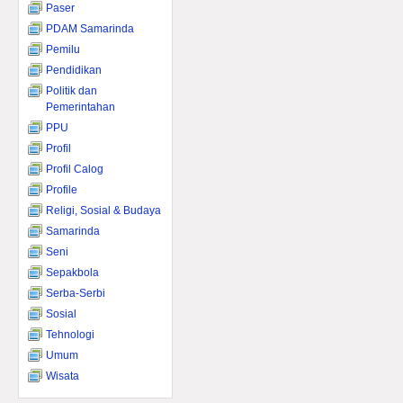
Paser
PDAM Samarinda
Pemilu
Pendidikan
Politik dan
Pemerintahan
PPU
Profil
Profil Calog
Profile
Religi, Sosial & Budaya
Samarinda
Seni
Sepakbola
Serba-Serbi
Sosial
Tehnologi
Umum
Wisata