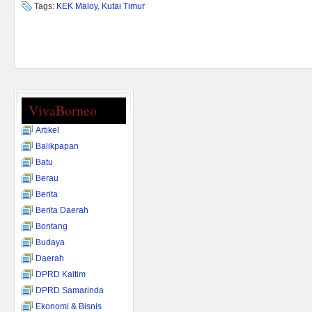
Tags:
KEK Maloy
,
Kutai Timur
VivaBorneo
Artikel
Balikpapan
Batu
Berau
Berita
Berita Daerah
Bontang
Budaya
Daerah
DPRD Kaltim
DPRD Samarinda
Ekonomi & Bisnis