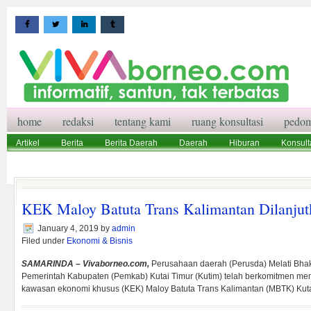
home
redaksi
tentang kami
ruang konsultasi
pedom
Artikel
Berita
Berita Daerah
Daerah
Hiburan
Konsult
Wisata
Pedoman Media Siber
Redaksi
Ruang Konsultasi
KEK Maloy Batuta Trans Kalimantan Dilanjut
January 4, 2019
by
admin
Filed under
Ekonomi & Bisnis
SAMARINDA – Vivaborneo.com,
Perusahaan daerah (Perusda) Melati Bha
Pemerintah Kabupaten (Pemkab) Kutai Timur (Kutim) telah berkomitmen 
kawasan ekonomi khusus (KEK) Maloy Batuta Trans Kalimantan (MBTK) Kuta