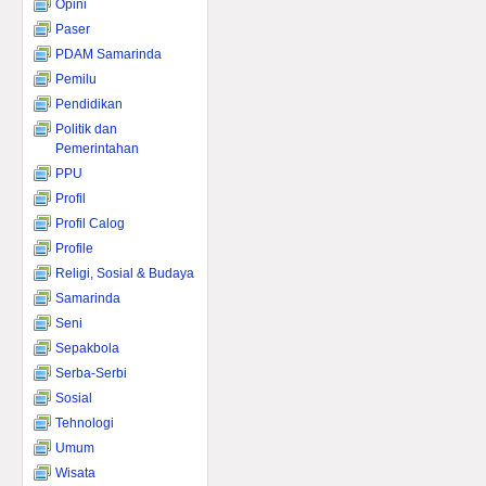
Opini
Paser
PDAM Samarinda
Pemilu
Pendidikan
Politik dan
Pemerintahan
PPU
Profil
Profil Calog
Profile
Religi, Sosial & Budaya
Samarinda
Seni
Sepakbola
Serba-Serbi
Sosial
Tehnologi
Umum
Wisata