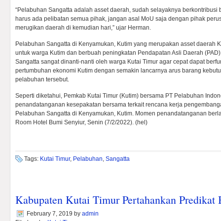
“Pelabuhan Sangatta adalah asset daerah, sudah selayaknya berkontribusi 
harus ada pelibatan semua pihak, jangan asal MoU saja dengan pihak peru
merugikan daerah di kemudian hari,” ujar Herman.
Pelabuhan Sangatta di Kenyamukan, Kutim yang merupakan asset daerah K
untuk warga Kutim dan berbuah peningkatan Pendapatan Asli Daerah (PAD
Sangatta sangat dinanti-nanti oleh warga Kutai Timur agar cepat dapat ber
pertumbuhan ekonomi Kutim dengan semakin lancarnya arus barang kebutu
pelabuhan tersebut.
Seperti diketahui, Pemkab Kutai Timur (Kutim) bersama PT Pelabuhan Indon
penandatanganan kesepakatan bersama terkait rencana kerja pengemban
Pelabuhan Sangatta di Kenyamukan, Kutim. Momen penandatanganan berla
Room Hotel Bumi Senyiur, Senin (7/2/2022). (hel)
Tags:
Kutai Timur
,
Pelabuhan
,
Sangatta
Kabupaten Kutai Timur Pertahankan Predika
February 7, 2019
by
admin