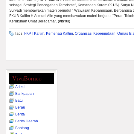
sebagai Strategi Pencegahan Terorisme”, Komandan Korem 091/Aji Surya N
Suryadi membawakan materi berjudul “ Wawasan Kebangsaan, Berbangsa d
FKUB Kaltim H Asmuni Alie yang membawakan materi berjudul “Peran Tok
Kerukunan Umat Beragama”.
(vb/Yul)
Tags:
FKPT Kaltim
,
Kemenag Kaltim
,
Organisasi Kepemudaan
,
Ormas Isl
VivaBorneo
Artikel
Balikpapan
Batu
Berau
Berita
Berita Daerah
Bontang