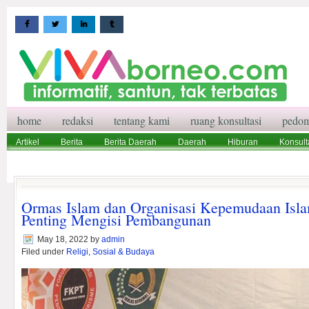
home
redaksi
tentang kami
ruang konsultasi
pedom
Artikel
Berita
Berita Daerah
Daerah
Hiburan
Konsult
Wisata
Pedoman Media Siber
Redaksi
Ruang Konsultasi
Ormas Islam dan Organisasi Kepemudaan Isl
Penting Mengisi Pembangunan
May 18, 2022
by
admin
Filed under
Religi, Sosial & Budaya