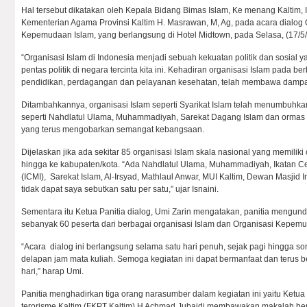
Hal tersebut dikatakan oleh Kepala Bidang Bimas Islam, Ke menang Kaltim, I
Kementerian Agama Provinsi Kaltim H. Masrawan, M, Ag, pada acara dialog
Kepemudaan Islam, yang berlangsung di Hotel Midtown, pada Selasa, (17/5
“Organisasi Islam di Indonesia menjadi sebuah kekuatan politik dan sosial 
pentas politik di negara tercinta kita ini. Kehadiran organisasi Islam pada be
pendidikan, perdagangan dan pelayanan kesehatan, telah membawa dampak 
Ditambahkannya, organisasi Islam seperti Syarikat Islam telah menumbuhkan
seperti Nahdlatul Ulama, Muhammadiyah, Sarekat Dagang Islam dan ormas 
yang terus mengobarkan semangat kebangsaan.
Dijelaskan jika ada sekitar 85 organisasi Islam skala nasional yang memiliki 
hingga ke kabupaten/kota. “Ada Nahdlatul Ulama, Muhammadiyah, Ikatan 
(ICMI), Sarekat Islam, Al-Irsyad, Mathlaul Anwar, MUI Kaltim, Dewan Masjid I
tidak dapat saya sebutkan satu per satu,” ujar Isnaini.
Sementara itu Ketua Panitia dialog, Umi Zarin mengatakan, panitia mengund
sebanyak 60 peserta dari berbagai organisasi Islam dan Organisasi Kepem
“Acara dialog ini berlangsung selama satu hari penuh, sejak pagi hingga s
delapan jam mata kuliah. Semoga kegiatan ini dapat bermanfaat dan terus
hari,” harap Umi.
Panitia menghadirkan tiga orang narasumber dalam kegiatan ini yaitu Ketu
terorisme Kaltim (FKPT Kaltim) H Achmad Jubaidi membawakan makalah be