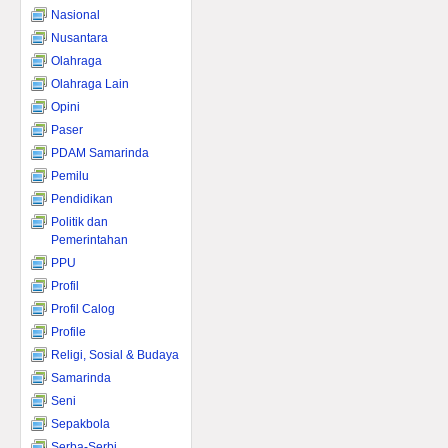
Nasional
Nusantara
Olahraga
Olahraga Lain
Opini
Paser
PDAM Samarinda
Pemilu
Pendidikan
Politik dan
Pemerintahan
PPU
Profil
Profil Calog
Profile
Religi, Sosial & Budaya
Samarinda
Seni
Sepakbola
Serba-Serbi