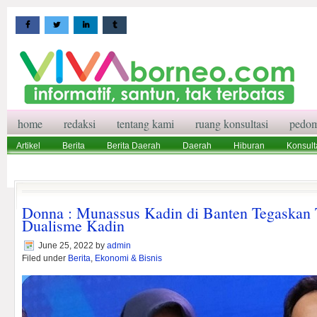
home
redaksi
tentang kami
ruang konsultasi
pedom
Artikel
Berita
Berita Daerah
Daerah
Hiburan
Konsult
Wisata
Pedoman Media Siber
Redaksi
Ruang Konsultasi
Donna : Munassus Kadin di Banten Tegaskan
Dualisme Kadin
June 25, 2022
by
admin
Filed under
Berita
,
Ekonomi & Bisnis