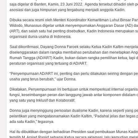
saja digelar di Banten, Kamis, 23 Juni 2022. Agenda tersebut dihadiri oleh p
asosiasi dan juga himpunan yang tergabung menjadi anggota Kadin.
Dibuka secara resmi oleh Menteri Koordinator Kemaritiman Luhut Binsar Pan
Widodo, Munassus digelar untuk menyempurnakan Anggaran Dasar (AD) 
(ART), dan salah satu hal penting disebutkan, Kadin Indonesia merupakan s
organisasi dunia usaha di Indonesia.
Saat dikonfirmasi, Dayang Donna Faroek selaku Ketua Kadin Kaltim menje
diselenggarakan dalam rangka membahas perubahan dan menetapkan Ang
Rumah Tangga (AD/ART) Kadin, bukan dalam rangka pemilihan ketua, tapi
peraturan organisasi yang tertuang di AD/ART.
“Penyempurnaan AD/ART ini, penting dan perlu dilakukan seiring dengan 
usaha yang terus berubah,” ujar Donna.
Dikatakan, Penyempurnaan ini bertujuan untuk memperkuat internal organi
fungsi, keseimbangan peran dan tanggung jawab antar komponen didalam o
yang satu yang Inklusif dan Kolaboratif.
Donna juga menyinggung persoalan dualisme Kadin, karena seperti yang pe
pelantikan yang mengatasnamakan Kadin Kaltim, “Padahal jelas dan tegas
ada satu Kadin,” tegasnya.
Hal itu dibuktikan dengan kehadiran Presiden saat pembukaan Munas Kadin 
terpilih M. Arsjad Rasjid sebagai Ketua secara aklamasi, lalu kemudian mel