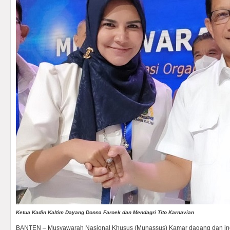
Ketua Kadin Kaltim Dayang Donna Faroek dan Mendagri Tito Karnavian
BANTEN – Musyawarah Nasional Khusus (Munassus) Kamar dagang dan indus