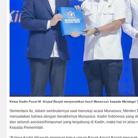
Ketua Kadin Pusat M. Arsjad Rasjid menyerahkan hasil Munassus kepada Mendagri T
Sementara itu, dalam sambutannya saat menutup acara Munassus, Menteri 
menyatakan bahwa dengan berakhirnya Munassus Kadin Indonesia yang diha
dan seluruh asosiasi/himpunan yang tergabung di Kadin, maka hal ini jela
Kepada Pemerintah.
“Bahwa Kadin dibawah pimpinan ketua umum Bapak Arsjad Rasjid merupaka