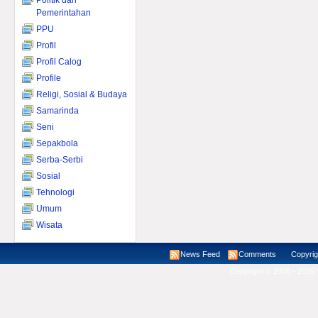
Politik dan
Pemerintahan
PPU
Profil
Profil Calog
Profile
Religi, Sosial & Budaya
Samarinda
Seni
Sepakbola
Serba-Serbi
Sosial
Tehnologi
Umum
Wisata
News Feed
Comments
Copyright ©
Copyright © 2008 - 2026 