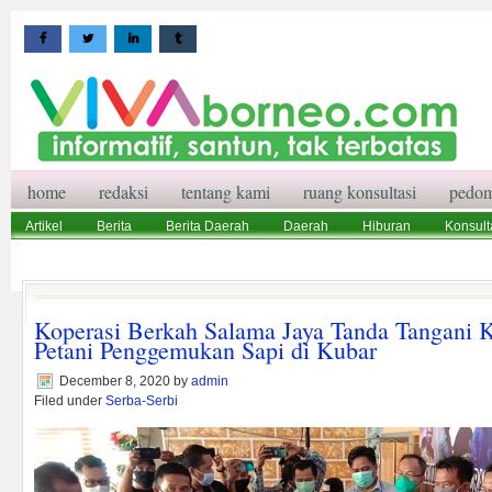
home
redaksi
tentang kami
ruang konsultasi
pedom
Artikel
Berita
Berita Daerah
Daerah
Hiburan
Konsult
Wisata
Pedoman Media Siber
Redaksi
Ruang Konsultasi
Koperasi Berkah Salama Jaya Tanda Tangani 
Petani Penggemukan Sapi di Kubar
December 8, 2020
by
admin
Filed under
Serba-Serbi