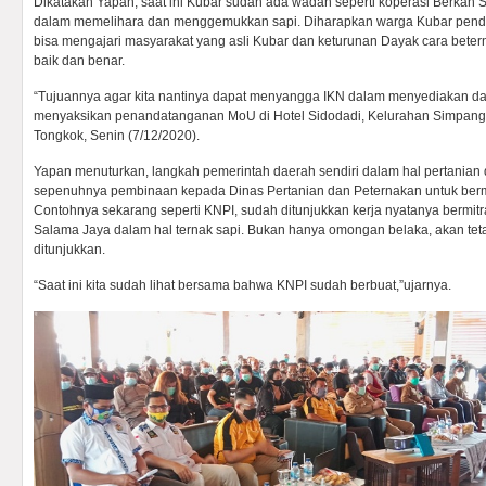
Dikatakan Yapan, saat ini Kubar sudah ada wadah seperti koperasi Berka
dalam memelihara dan menggemukkan sapi. Diharapkan warga Kubar pend
bisa mengajari masyarakat yang asli Kubar dan keturunan Dayak cara bete
baik dan benar.
“Tujuannya agar kita nantinya dapat menyangga IKN dalam menyediakan dag
menyaksikan penandatanganan MoU di Hotel Sidodadi, Kelurahan Simpan
Tongkok, Senin (7/12/2020).
Yapan menuturkan, langkah pemerintah daerah sendiri dalam hal pertanian
sepenuhnya pembinaan kepada Dinas Pertanian dan Peternakan untuk berm
Contohnya sekarang seperti KNPI, sudah ditunjukkan kerja nyatanya bermit
Salama Jaya dalam hal ternak sapi. Bukan hanya omongan belaka, akan tetap
ditunjukkan.
“Saat ini kita sudah lihat bersama bahwa KNPI sudah berbuat,”ujarnya.