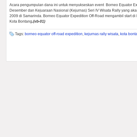
Acara pengumpulan dana ini untuk menyukseskan event Borneo Equator Exp
Desember dan Kejuaraan Nasional (Kejurnas) Seri IV Wisata Rally yang a
2009 di Samarinda. Borneo Equator Expedition Off-Road mengambil start di K
Kota Bontang
.(vb-01)
Tags:
borneo equator off-road expedition
,
kejurnas rally wisata
,
kota bont