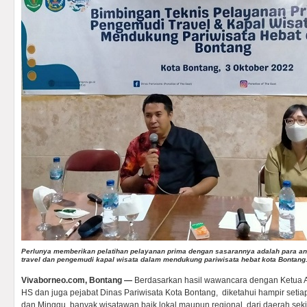
Perlunya memberikan pelatihan pelayanan prima dengan sasarannya adalah para an
travel dan pengemudi kapal wisata dalam mendukung pariwisata hebat kota Bontang
Vivaborneo.com, Bontang —
Berdasarkan hasil wawancara dengan Ketua A
HS dan juga pejabat Dinas Pariwisata Kota Bontang, diketahui hampir seti
dan Minggu, banyak wisatawan baik lokal maupun regional, dari daerah seki