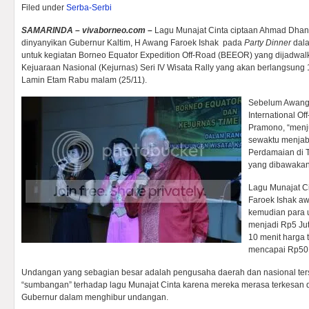
Filed under
Serba-Serbi
SAMARINDA – vivaborneo.com –
Lagu Munajat Cinta ciptaan Ahmad Dhani
dinyanyikan Gubernur Kaltim, H Awang Faroek Ishak pada
Party Dinner
dal
untuk kegiatan Borneo Equator Expedition Off-Road (BEEOR) yang dijadwa
Kejuaraan Nasional (Kejurnas) Seri IV Wisata Rally yang akan berlangsung
Lamin Etam Rabu malam (25/11).
Sebelum Awang 
International Of
Pramono, “menj
sewaktu menja
Perdamaian di 
yang dibawakan
Lagu Munajat C
Faroek Ishak aw
kemudian para
menjadi Rp5 Jut
10 menit harga
mencapai Rp50 
Undangan yang sebagian besar adalah pengusaha daerah dan nasional te
“sumbangan” terhadap lagu Munajat Cinta karena mereka merasa terkesa
Gubernur dalam menghibur undangan.