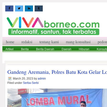
home
redaksi
tentang kami
ruang konsultasi
pedom
Artikel
Berita
Berita Daerah
Daerah
Hiburan
Konsult
Wisata
Pedoman Media Siber
Redaksi
Ruang Konsultasi
Gandeng Aremania, Polres Batu Kota Gelar 
March 20, 2023
by
admin
Filed under
Serba-Serbi