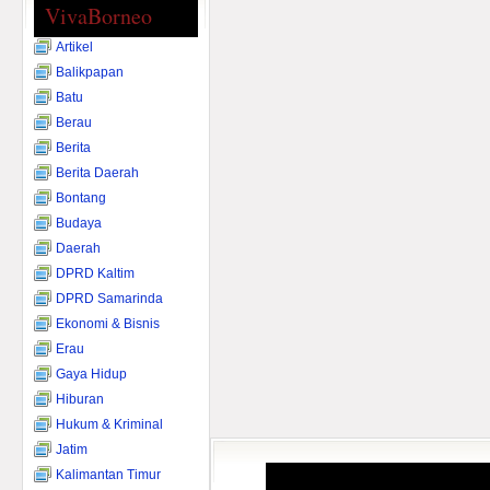
VivaBorneo
Artikel
Balikpapan
Batu
Berau
Berita
Berita Daerah
Bontang
Budaya
Daerah
DPRD Kaltim
DPRD Samarinda
Ekonomi & Bisnis
Erau
Gaya Hidup
Hiburan
Hukum & Kriminal
Jatim
Kalimantan Timur