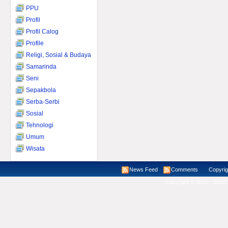
PPU
Profil
Profil Calog
Profile
Religi, Sosial & Budaya
Samarinda
Seni
Sepakbola
Serba-Serbi
Sosial
Tehnologi
Umum
Wisata
News Feed
Comments
Copyright ©
Copyright © 2008 - 2026 