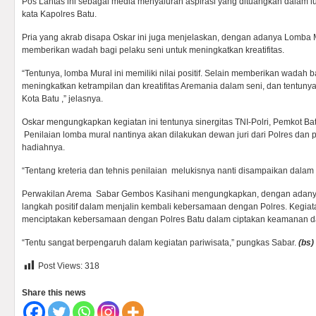
Pos Lantas ini sebagai media menyaluran aspirasi yang dituangkan dalam luki
kata Kapolres Batu.
Pria yang akrab disapa Oskar ini juga menjelaskan, dengan adanya Lomba M
memberikan wadah bagi pelaku seni untuk meningkatkan kreatifitas.
“Tentunya, lomba Mural ini memiliki nilai positif. Selain memberikan wadah b
meningkatkan ketrampilan dan kreatifitas Aremania dalam seni, dan tentu
Kota Batu ,” jelasnya.
Oskar mengungkapkan kegiatan ini tentunya sinergitas TNI-Polri, Pemkot Ba
Penilaian lomba mural nantinya akan dilakukan dewan juri dari Polres dan p
hadiahnya.
“Tentang kreteria dan tehnis penilaian melukisnya nanti disampaikan dalam t
Perwakilan Arema Sabar Gembos Kasihani mengungkapkan, dengan adanya
langkah positif dalam menjalin kembali kebersamaan dengan Polres. Kegiata
menciptakan kebersamaan dengan Polres Batu dalam ciptakan keamanan d
“Tentu sangat berpengaruh dalam kegiatan pariwisata,” pungkas Sabar.
(
bs)
Post Views:
318
Share this news