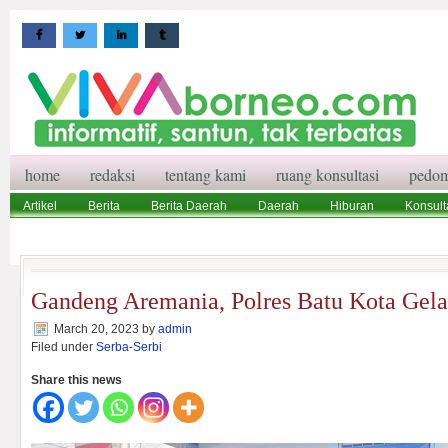
home
redaksi
tentang kami
ruang konsultasi
pedom
Artikel
Berita
Berita Daerah
Daerah
Hiburan
Konsult
Wisata
Pedoman Media Siber
Redaksi
Ruang Konsultasi
Gandeng Aremania, Polres Batu Kota Gel
March 20, 2023
by
admin
Filed under
Serba-Serbi
Share this news