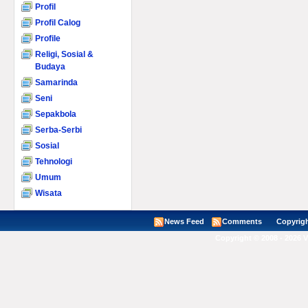
Profil
Profil Calog
Profile
Religi, Sosial &
Budaya
Samarinda
Seni
Sepakbola
Serba-Serbi
Sosial
Tehnologi
Umum
Wisata
News Feed
Comments
Copyright ©
Copyright © 2008 - 2026 V