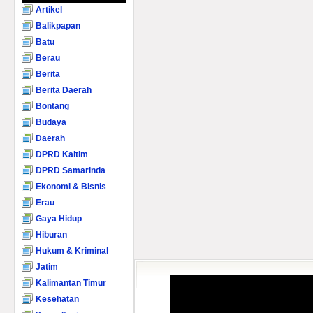
Artikel
Balikpapan
Batu
Berau
Berita
Berita Daerah
Bontang
Budaya
Daerah
DPRD Kaltim
DPRD Samarinda
Ekonomi & Bisnis
Erau
Gaya Hidup
Hiburan
Hukum & Kriminal
Jatim
Kalimantan Timur
Kesehatan