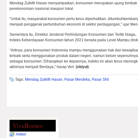
Mendag Zulkifli Hasan menyampaikan, konsumen merupakan ujung tombak
perekonomian nasional maupun lokal.
“Untuk itu, masyarakat konsumen perlu terus diperhatikan, ditumbuhkembang
menjadi penggerak pertumbuhan ekonomi di sektor perdagangan,” ujar Mend
Sementara itu, Direktur Jenderal Perlindungan Konsumen dan Tertib Niaga
Indeks Keberdayaan Konsumen tahun 2021 berada pada Level Mampu (Inde
“Artinya, para konsumen Indonesia mampu menggunakan hak dan kewajiban
terbaik serta menggunakan produk dalam negeri, namun belum sepenuhny
sebagai konsumen. Diharapkan ke depannya, indeks ini akan terus meningkat
akhirnya menjadi Berdaya,” harap Veri.
(vb/yul)
Tags:
Mendag Zulkifli Hasan
,
Pasar Merdeka
,
Pasar SNI
VivaBorneo
Artikel