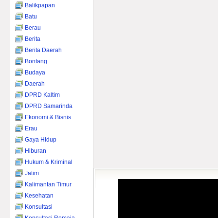
Balikpapan
Batu
Berau
Berita
Berita Daerah
Bontang
Budaya
Daerah
DPRD Kaltim
DPRD Samarinda
Ekonomi & Bisnis
Erau
Gaya Hidup
Hiburan
Hukum & Kriminal
Jatim
Kalimantan Timur
Kesehatan
Konsultasi