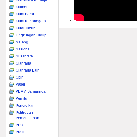
Konsultasi Remaja
Kuliner
Kutai Barat
Kutai Kartanegara
Kutai Timur
Lingkungan Hidup
Malang
Nasional
Nusantara
Olahraga
Olahraga Lain
Opini
Paser
PDAM Samarinda
Pemilu
Pendidikan
Politik dan
Pemerintahan
PPU
Profil