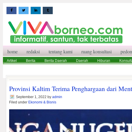
home
redaksi
tentang kami
ruang konsultasi
pedom
Artikel
Berita
Berita Daerah
Daerah
Hiburan
Konsult
Wisata
Pedoman Media Siber
Redaksi
Ruang Konsultasi
Provinsi Kaltim Terima Penghargaan dari Men
September 1, 2022
by
admin
Filed under
Ekonomi & Bisnis