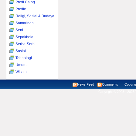
Profil Calog
Profile
Religi, Sosial & Budaya
Samarinda
Seni
Sepakbola
Serba-Serbi
Sosial
Tehnologi
Umum
Wisata
News Feed
Comments
Copyright ©
Copyright © 2008 - 2026 