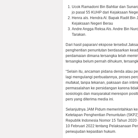
Ucok Ramadoni Bin Bahtiar dan Sunard
jo pasal 55 KUHP dari Kejaksaan Nege
Henra als. Hendra Al. Bapak Radit Bin
Kejaksaan Negeri Berau
Andre Angga Reksa Als. Andre Bin Nur
Tarakan.
Dari hasil paparan/ ekspose tersebut Ja
penghentian penuntutan berdasarkan keadi
perdamaian dimana tersangka telah memi
tersangka belum pernah dihukum, tersangk
“Selain itu, ancaman pidana denda atau penj
lagi mengulangi perbuatannya, proses pe
mufakat, tanpa tekanan, paksaan dan intimi
permasalahan ke persidangan karena tida
sosiologis dan masyarakat merespon positif
pers yang diterima media ini.
Selanjutnya JAM Pidum memerintahkan kep
Ketetapan Penghentian Penuntutan (SKP2) 
Republik Indonesia Nomor 15 Tahun 2020 
10 Februari 2022 tentang Pelaksanaan Pen
perwujudan kepastian hukum.