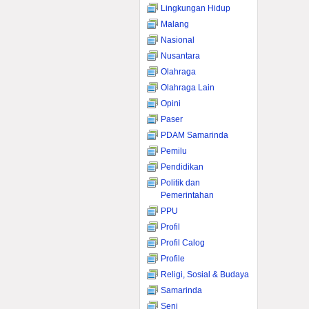
Lingkungan Hidup
Malang
Nasional
Nusantara
Olahraga
Olahraga Lain
Opini
Paser
PDAM Samarinda
Pemilu
Pendidikan
Politik dan
Pemerintahan
PPU
Profil
Profil Calog
Profile
Religi, Sosial & Budaya
Samarinda
Seni