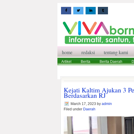
home
redaksi
tentang kami
Artikel
Berita
Berita Daerah
D
Wisata
Pedoman Media Siber
Red
Kejati Kaltim Ajukan 3 P
Berdasarkan RJ
March 17, 2023
by
admin
Filed under
Daerah