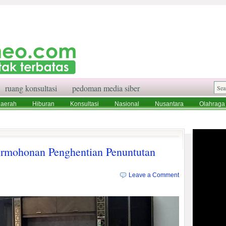
ruang konsultasi
pedoman media siber
aerah
Hiburan
Konsultasi
Nasional
Nusantara
Olahraga
aksi
Ruang Konsultasi
Tentang Kami
ermohonan Penghentian Penuntutan
Leave a Comment