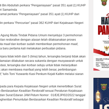
i Bin Abdullah perkara “Penganiayaan” pasal 351 ayat (1) KUHP
ri Samarinda
 Jamal perkara “Penganiayaan” pasal 351 ayat (1) KUHP dari
din perkara “Pencurian” pasal 362 KUHP dari Kejaksaan Negeri
ksa Agung Muda Tindak Pidana Umum menyetujui 3 permohonan
lan restorative dengan alasan telah dilaksanakan proses
nta maaf dan korban sudah memberikan permohonan maaf,
a baru pertama kali melakukan perbuatan pidana.
ara tidak lebih dari 5 (lima) tahun, tersangka berjanji tidak akan
rdamaian dilakukan secara sukarela dengan musyawarah untuk
dasi, tersangka dan korban setuju untuk tidak melanjutkan
k akan membawa manfaat yang lebih besar, pertimbangan
,” tulis Toni Yuswanto Kasi Penkum Kejati Kaltim melalui siaran
ada para Kepala Kejaksaan Negeri untuk menerbitkan Surat
Berdasarkan Keadilan Restoratif sesuai Peraturan Kejaksaan
dan Surat Edaran JAM Pidum Nomor : 01/E/EJP/02/2022 tanggal
ghentian Penuntutan Berdasarkan Keadilan Restoratif sebagai