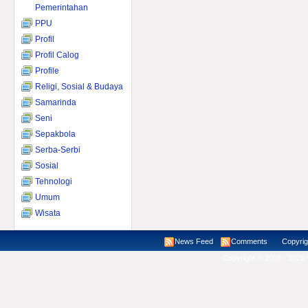
Pemerintahan
PPU
Profil
Profil Calog
Profile
Religi, Sosial & Budaya
Samarinda
Seni
Sepakbola
Serba-Serbi
Sosial
Tehnologi
Umum
Wisata
News Feed
Comments
Copyright ©
Copyright © 2008 - 2026 