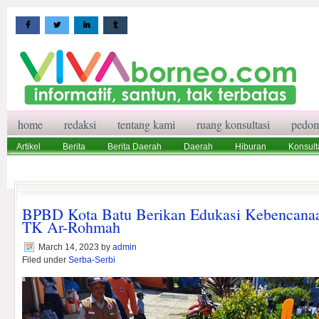
home
redaksi
tentang kami
ruang konsultasi
pedom
Artikel
Berita
Berita Daerah
Daerah
Hiburan
Konsult
Wisata
Pedoman Media Siber
Redaksi
Ruang Konsultasi
BPBD Kota Batu Berikan Edukasi Kebencana
TK Ar-Rohmah
March 14, 2023
by
admin
Filed under
Serba-Serbi