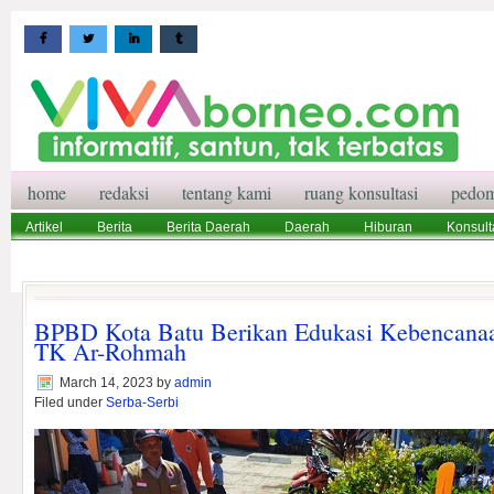
home
redaksi
tentang kami
ruang konsultasi
pedom
Artikel
Berita
Berita Daerah
Daerah
Hiburan
Konsult
Wisata
Pedoman Media Siber
Redaksi
Ruang Konsultasi
BPBD Kota Batu Berikan Edukasi Kebencana
TK Ar-Rohmah
March 14, 2023
by
admin
Filed under
Serba-Serbi