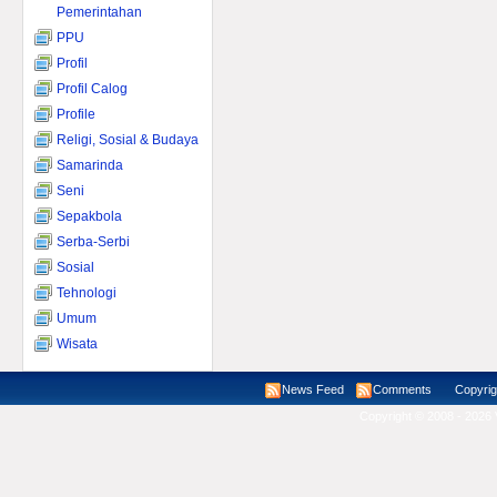
Pemerintahan
PPU
Profil
Profil Calog
Profile
Religi, Sosial & Budaya
Samarinda
Seni
Sepakbola
Serba-Serbi
Sosial
Tehnologi
Umum
Wisata
News Feed
Comments
Copyright ©
Copyright © 2008 - 2026 