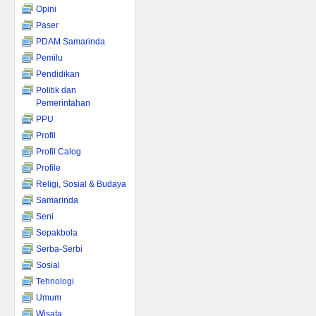
Opini
Paser
PDAM Samarinda
Pemilu
Pendidikan
Politik dan
Pemerintahan
PPU
Profil
Profil Calog
Profile
Religi, Sosial & Budaya
Samarinda
Seni
Sepakbola
Serba-Serbi
Sosial
Tehnologi
Umum
Wisata