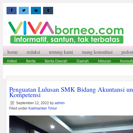
home
redaksi
tentang kami
ruang konsultasi
pedom
Artikel
Berita
Berita Daerah
Daerah
Hiburan
Konsult
Wisata
Pedoman Media Siber
Redaksi
Ruang Konsultasi
Penguatan Lulusan SMK Bidang Akuntansi untu
Kompetensi
September 12, 2022
by
admin
Filed under
Kalimantan Timur