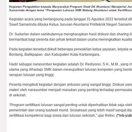
Kegiatan Pengabdian kepada Masyarakat Program Studi D4 Akuntansi Manajerial Jur
Samarinda dengan tema “Penguatan Lulusan SMK Bidang Akuntansi untuk Sertifikasi
Kegiatan acara yang berlangsung pada tanggal 31 Agustus 2022 tersebut di
Sawit Samarinda dibuka Ketua Jurusan Akuntansi Politeknik Negeri Samarinda
Dr. Sudarlan dalam sambutannya mengharapkan hasil diskusi dan sharing da
bermanfaat bagi peserta dan pihak terkait dalam usaha meningkatkan kualita
Pada kegiatan tersebut diikuti beberapa perwakilan ketua yayasan, kepala 
Bontang, Balikpapan dan Kabupaten Kutai Kartanegara.
Hadir sebagai narasumber kegiatan adalah Dr. Rediyono, S.H., M.M., yang 
utama yang dihadapi SMK dalam mewujudkan lulusan kompeten yang berd
serapan lulusan yang tinggi.
Peserta mengikuti kegiatan dengan antusias yang sangat tinggi. Diskusi ya
materi oleh narasumber menjadi masukan yang penting terhadap permasala
di sekolah.
“Program sertifikasi lulusan sangat penting untuk diperhatikan tidak saja ol
pemerintah dan orang tua/wali murid. Sosialisasi yang lebih masif sangat dip
sertifikasi kompetensi bagi siswa dan lulusan sekolah,” ujar Retno.
(*/vb-yul