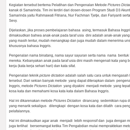
Kegiatan tersebut bertema Pelatihan dan Pengenalan Metode
Pictures Dicta
kanak di Samarinda. Tim ini terdiri dari dosen-dosen Program Studi D3 Akunt
Samarinda yaitu Rahmawati Fitriana, Nur Fachman Tjetje, dan Fariyanti ser
Sevy.
Dijelaskan, jika proses pembelajaran bahasa asing, termasuk Bahasa Inggri
dimaksudkan bahwa anak-anak pada taraf usia dini adalah anak-anak yang 
yang masih lentur, mudah menangkap dan juga mudah dalam menerima uns
khususnya bahasa Inggris.
Pengenalan nama binatang, nama sayur sayuran serta nama nama bentuk b
mereka. Kebanyakan anak pada taraf usia dini masih mengenali kata yang ber
kerja (kata kerja sehari hari) dan kata sifat.
Pengenalan teknik
picture dictation
adalah salah satu cara untuk mengasah 
tersebut. Dari sekian banyak metode yang dapat diterapkan dalam pengen
Inggris, metode
Pictures Dictation
yang diyakini menjadi metode yang tepa
kosa kata dan memahami kosa kata kata dalam Bahasa Inggris.
Hal ini dikarenakan metode
Pictures Dictation
dirancang sedemikian rupa 
yang menarik sekaligus dilengkapi dengan kosa kata dan dilatih cara pe
pelafalannya.
Hal ini dimaksudkan agar anak menjadi lebih responsif dan juga dengan 
juga terlihat bersemangat ketika Tim Pengabdian mulai mempraktekan met