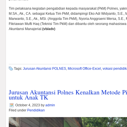
Tim pelaksana kegiatan pengabdian kepada masyarakat (PkM) Polnes, yak
M.SA., Ak., CA. sebagai Ketua Tim PkM, didampingi Eko Adi Widyanto, S.E.,
Marwanto, S.E., Ak., MSi. (Anggota Tim PkM), Nyoria Anggraeni Mersa, S.E.,
Fikriawan Mufti Haq (Teknisi Tim PkM) dan dibantu oleh seorang mahasiswa 
Akuntansi Manajerial.
(vb/adv)
Tags:
Jurusan Akuntansi POLNES
,
Microsoft Office-Excel
,
vokasi pendidi
Jurusan Akuntansi Polnes Kenalkan Metode Pic
untuk Anak TK
October 4, 2023
by
admin
Filed under
Pendidikan