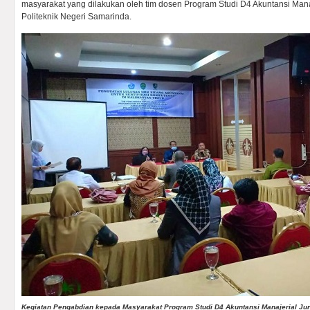
masyarakat yang dilakukan oleh tim dosen Program Studi D4 Akuntansi Mana
Politeknik Negeri Samarinda.
Kegiatan Pengabdian kepada Masyarakat Program Studi D4 Akuntansi Manajerial Jur