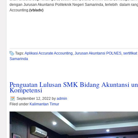
dengan Jurusan Akuntansi Politeknik Negeri Samarinda, terlebih dalam rang
Accounting.
(vb/adv)
Tags:
Aplikasi Accurate Accounting
,
Jurusan Akuntansi POLNES
,
sertifika
Samarinda
Penguatan Lulusan SMK Bidang Akuntansi untu
Kompetensi
September 12, 2022
by
admin
Filed under
Kalimantan Timur