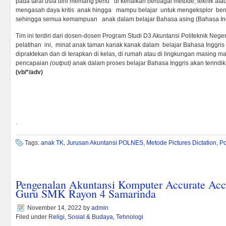
pada taraf usia dini memang perlu di kenalkan berbagai
metode, teknik at
mengasah daya kritis anak hingga mampu belajar untuk mengeksplor bend
sehingga semua kemampuan anak dalam belajar Bahasa asing (Bahasa Ingg
Tim ini terdiri dari dosen-dosen Program Studi D3 Akuntansi Politeknik Nege
pelatihan ini, minat anak taman kanak kanak dalam belajar Bahasa Inggris 
dipraktekan dan di terapkan di kelas, di rumah atau di lingkungan masing m
pencapaian
(output)
anak dalam proses belajar Bahasa Inggris akan terindi
(vb/*/adv)
.
Tags:
anak TK
,
Jurusan Akuntansi POLNES
,
Metode Pictures Dictation
,
Po
Pengenalan Akuntansi Komputer Accurate Ac
Guru SMK Rayon 4 Samarinda
November 14, 2022
by
admin
Filed under
Religi, Sosial & Budaya
,
Tehnologi