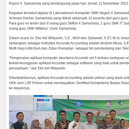
Rayon 4 Samarinda yang berlangsung pada hari Jumat, 11 November 2022
Kegiatan tersebut digelar di Laboratorium Komputer SMK Negeri 4 Samarinda
Achmad Dahlan Samarinda yang diikuti sebanyak 10 peserta dari guru-guru 
Para guru ini terdiri dari 8 orang guru SMKN 4 Samarinda, 1 guru SMK IT 
orang guru SMK Miftahul Ulum Samarinda.
Dalam acara ini, Eko Adi Widyanto, S.E., MSA dan Sailawati, S.ST, M.Sc be
sedangkan sebagai instruktur Accurate Accounting adalah Ibrahim Musa, S.E
Mufti Haq A.Md.Kom dan Zidan Ramadan sebagai tim pendamping dari Tekn
“Pengenalan aplikasi komputer akuntansi Accurate ver.5 terbaru bertujuan 
terkait keunggulan aplikasi Accurate sebagai software yang baik untuk pend
perusahaan,” ujar Eko Adi Widyanto.
Ditambahkannya, aplikasi Accurate Accounting adalah pilihan yang tepat u
UKK oleh LSP Polnes untuk mendapatkan Sertifikat Kompetensi Badan Nasion
ke depannya.