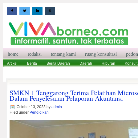
home
redaksi
tentang kami
ruang konsultasi
pedom
Artikel
Berita
Berita Daerah
Daerah
Hiburan
Konsult
Wisata
Pedoman Media Siber
Redaksi
Ruang Konsultasi
SMKN 1 Tenggarong Terima Pelatihan Microso
Dalam Penyelesaian Pelaporan Akuntansi
October 13, 2023
by
admin
Filed under
Pendidikan