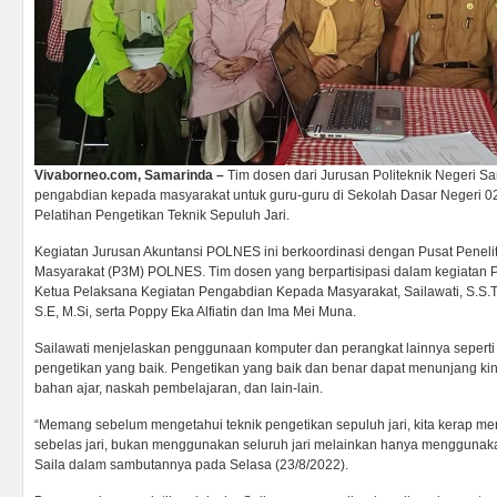
Vivaborneo.com, Samarinda –
Tim dosen dari Jurusan Politeknik Negeri 
pengabdian kepada masyarakat untuk guru-guru di Sekolah Dasar Negeri 0
Pelatihan Pengetikan Teknik Sepuluh Jari.
Kegiatan Jurusan Akuntansi POLNES ini berkoordinasi dengan Pusat Penel
Masyarakat (P3M) POLNES. Tim dosen yang berpartisipasi dalam kegiatan Pe
Ketua Pelaksana Kegiatan Pengabdian Kepada Masyarakat, Sailawati, S.S.T
S.E, M.Si, serta Poppy Eka Alfiatin dan Ima Mei Muna.
Sailawati menjelaskan penggunaan komputer dan perangkat lainnya seperti la
pengetikan yang baik. Pengetikan yang baik dan benar dapat menunjang k
bahan ajar, naskah pembelajaran, dan lain-lain.
“Memang sebelum mengetahui teknik pengetikan sepuluh jari, kita kerap men
sebelas jari, bukan menggunakan seluruh jari melainkan hanya menggunakan 
Saila dalam sambutannya pada Selasa (23/8/2022).