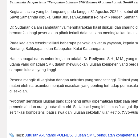
Samarinda dengan tema “Penguatan Lulusan SMK Bidang Akuntansi untuk Sertifikasi
Kegiatan acara yang berlangsung pada tanggal 31 Agustus 2022 tersebut di
Sawit Samarinda dibuka Ketua Jurusan Akuntansi Politeknik Negeri Samarinda
Dr. Sudarlan dalam sambutannya mengharapkan hasil diskusi dan sharing da
bermanfaat bagi peserta dan pihak terkait dalam usaha meningkatkan kualita
Pada kegiatan tersebut diikuti beberapa perwakilan ketua yayasan, kepala 
Bontang, Balikpapan dan Kabupaten Kutai Kartanegara.
Hadir sebagai narasumber kegiatan adalah Dr. Rediyono, S.H., M.M., yang 
utama yang dihadapi SMK dalam mewujudkan lulusan kompeten yang berd
serapan lulusan yang tinggi.
Peserta mengikuti kegiatan dengan antusias yang sangat tinggi. Diskusi ya
materi oleh narasumber menjadi masukan yang penting terhadap permasala
di sekolah.
“Program sertifikasi lulusan sangat penting untuk diperhatikan tidak saja ol
pemerintah dan orang tua/wali murid. Sosialisasi yang lebih masif sangat dip
sertifikasi kompetensi bagi siswa dan lulusan sekolah,” ujar Retno.
(*/vb-yul
Tags:
Jurusan Akuntansi POLNES
,
lulusan SMK
,
penguatan kompetensi
,