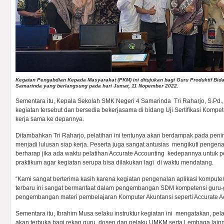
Kegatan Pengabdian Kepada Masyarakat (PKM) ini ditujukan bagi Guru Produktif Bi
Samarinda yang berlangsung pada hari Jumat, 11 Nopember 2022.
Sementara itu, Kepala Sekolah SMK Negeri 4 Samarinda Tri Raharjo, S.Pd.
kegiatan tersebut dan bersedia bekerjasama di bidang Uji Sertifikasi Kompe
kerja sama ke depannya.
Ditambahkan Tri Raharjo, pelatihan ini tentunya akan berdampak pada pen
menjadi lulusan siap kerja. Peserta juga sangat antusias mengikuti pengena
berharap jika ada waktu pelatihan Accurate Accounting kedepannya untuk p
praktikum agar kegiatan serupa bisa dilakukan lagi di waktu mendatang.
“Kami sangat berterima kasih karena kegiatan pengenalan aplikasi komputer
terbaru ini sangat bermanfaat dalam pengembangan SDM kompetensi guru-
pengembangan materi pembelajaran Komputer Akuntansi seperti Accurate Acc
Sementara itu, Ibrahim Musa selaku instruktur kegiatan ini mengatakan, p
akan terbuka bagi rekan guru, dosen dan pelaku UMKM serta Lembaga lain