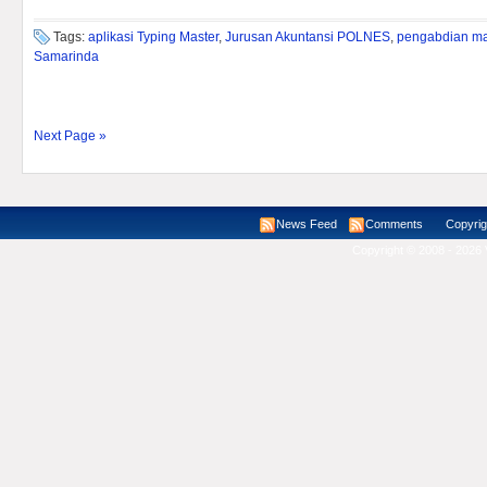
Tags:
aplikasi Typing Master
,
Jurusan Akuntansi POLNES
,
pengabdian m
Samarinda
Next Page »
News Feed
Comments
Copyright ©
Copyright © 2008 - 2026 