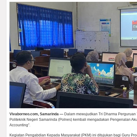
Vivaborneo.com, Samarinda —
Dalam mewujudkan Tri Dharma Perguruan Ti
Politeknik Negeri Samarinda (Polnes) kembali mengadakan Pengenalan Aku
Accounting”.
Kegiatan Pengabdian Kepada Masyarakat (PKM) ini ditujukan bagi Guru Pro