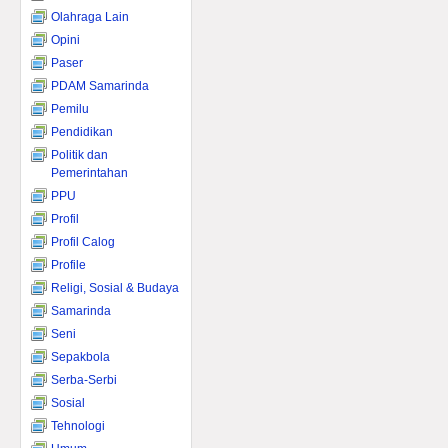
Olahraga Lain
Opini
Paser
PDAM Samarinda
Pemilu
Pendidikan
Politik dan
Pemerintahan
PPU
Profil
Profil Calog
Profile
Religi, Sosial & Budaya
Samarinda
Seni
Sepakbola
Serba-Serbi
Sosial
Tehnologi