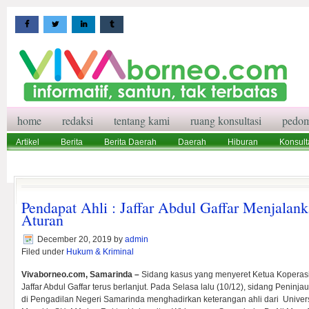
home
redaksi
tentang kami
ruang konsultasi
pedom
Artikel
Berita
Berita Daerah
Daerah
Hiburan
Konsult
Wisata
Pedoman Media Siber
Redaksi
Ruang Konsultasi
Pendapat Ahli : Jaffar Abdul Gaffar Menjalan
Aturan
December 20, 2019
by
admin
Filed under
Hukum & Kriminal
Vivaborneo.com, Samarinda –
Sidang kasus yang menyeret Ketua Koperas
Jaffar Abdul Gaffar terus berlanjut. Pada Selasa lalu (10/12), sidang Penin
di Pengadilan Negeri Samarinda menghadirkan keterangan ahli dari Univers