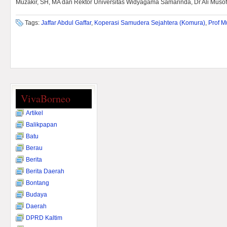
Muzakir, SH, MA dan Rektor Universitas Widyagama Samarinda, Dr Ali Muso
Tags:
Jaffar Abdul Gaffar
,
Koperasi Samudera Sejahtera (Komura)
,
Prof M
VivaBorneo
Artikel
Balikpapan
Batu
Berau
Berita
Berita Daerah
Bontang
Budaya
Daerah
DPRD Kaltim