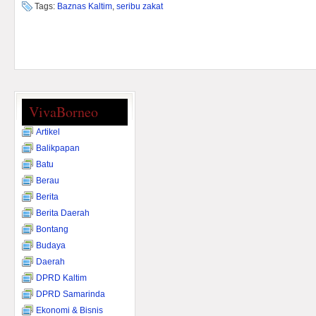
Tags:
Baznas Kaltim
,
seribu zakat
VivaBorneo
Artikel
Balikpapan
Batu
Berau
Berita
Berita Daerah
Bontang
Budaya
Daerah
DPRD Kaltim
DPRD Samarinda
Ekonomi & Bisnis