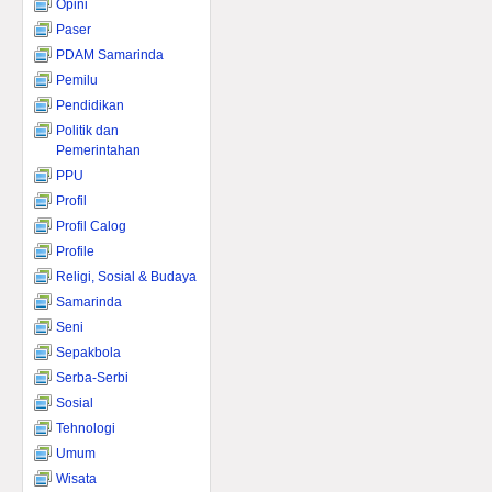
Opini
Paser
PDAM Samarinda
Pemilu
Pendidikan
Politik dan
Pemerintahan
PPU
Profil
Profil Calog
Profile
Religi, Sosial & Budaya
Samarinda
Seni
Sepakbola
Serba-Serbi
Sosial
Tehnologi
Umum
Wisata