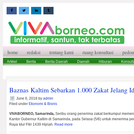
home
redaksi
tentang kami
ruang konsultasi
pedom
Artikel
Berita
Berita Daerah
Daerah
Hiburan
Konsult
Wisata
Pedoman Media Siber
Redaksi
Ruang Konsultasi
Baznas Kaltim Sebarkan 1.000 Zakat Jelang Idu
June 6, 2018
by
admin
Filed under
Ekonomi & Bisnis
VIVABORNEO, Samarinda,
Seribu orang penerima zakat berkumpul meme
Kantor Gubernur Kaltim di Samarinda, pada Selasa (5/6) untuk menerima p
Raya Idul Fitri 1439 Hijriah.
Read more