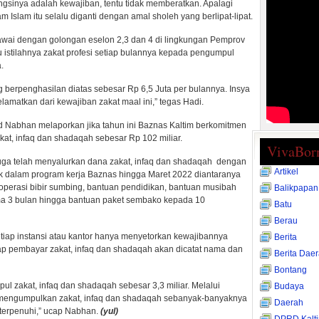
ngsinya adalah kewajiban, tentu tidak memberatkan. Apalagi
 Islam itu selalu diganti dengan amal sholeh yang berlipat-lipat.
wai dengan golongan eselon 2,3 dan 4 di lingkungan Pemprov
 istilahnya zakat profesi setiap bulannya kepada pengumpul
.
g berpenghasilan diatas sebesar Rp 6,5 Juta per bulannya. Insya
lamatkan dari kewajiban zakat maal ini,” tegas Hadi.
d Nabhan melaporkan jika tahun ini Baznas Kaltim berkomitmen
t, infaq dan shadaqah sebesar Rp 102 miliar.
VivaBor
 juga telah menyalurkan dana zakat, infaq dan shadaqah dengan
Artikel
suk dalam program kerja Baznas hingga Maret 2022 diantaranya
erasi bibir sumbing, bantuan pendidikan, bantuan musibah
Balikpapan
ama 3 bulan hingga bantuan paket sembako kepada 10
Batu
Berau
etiap instansi atau kantor hanya menyetorkan kewajibannya
Berita
tiap pembayar zakat, infaq dan shadaqah akan dicatat nama dan
Berita Dae
Bontang
pul zakat, infaq dan shadaqah sebesar 3,3 miliar. Melalui
Budaya
at mengumpulkan zakat, infaq dan shadaqah sebanyak-banyaknya
Daerah
 terpenuhi,” ucap Nabhan.
(yul)