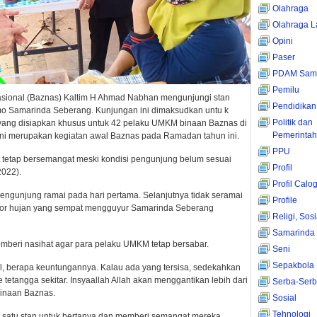
Olahraga
Olahraga L
Opini
Paser
PDAM Sama
Pemilu
asional (Baznas) Kaltim H Ahmad Nabhan mengunjungi stan
Pendidikan
o Samarinda Seberang. Kunjungan ini dimaksudkan untu k
Politik dan
yang disiapkan khusus untuk 42 pelaku UMKM binaan Baznas di
Pemerinta
ni merupakan kegiatan awal Baznas pada Ramadan tahun ini.
PPU
at tetap bersemangat meski kondisi pengunjung belum sesuai
Profil
2022).
Profil Calo
gunjung ramai pada hari pertama. Selanjutnya tidak seramai
Profile
ktor hujan yang sempat mengguyur Samarinda Seberang
Religi, Sos
Samarinda
eri nasihat agar para pelaku UMKM tetap bersabar.
Seni
Sepakbola
l, berapa keuntungannya. Kalau ada yang tersisa, sedekahkan
 tetangga sekitar. Insyaallah Allah akan menggantikan lebih dari
Serba-Serb
binaan Baznas.
Sosial
Tehnologi
satu stan untuk bertanya dan memberi semangat mereka.