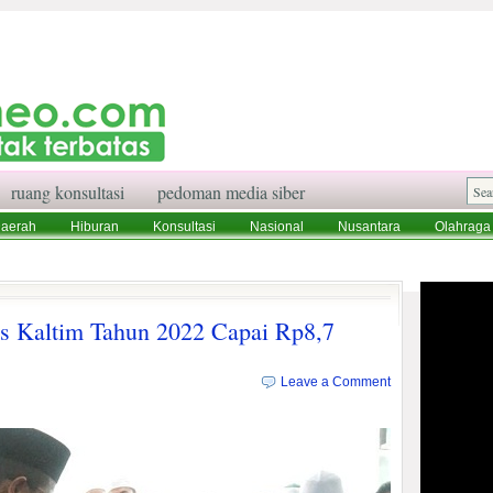
ruang konsultasi
pedoman media siber
aerah
Hiburan
Konsultasi
Nasional
Nusantara
Olahraga
aksi
Ruang Konsultasi
Tentang Kami
 Kaltim Tahun 2022 Capai Rp8,7
Leave a Comment