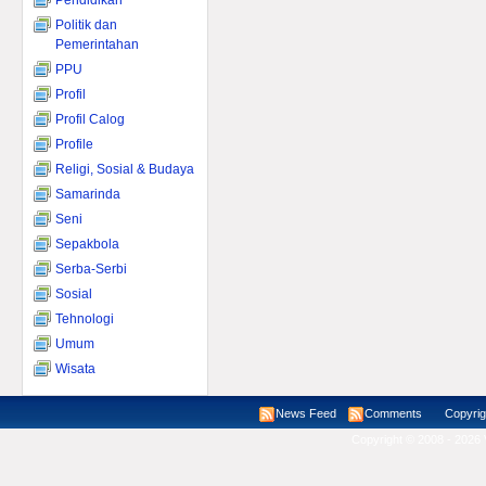
Pendidikan
Politik dan
Pemerintahan
PPU
Profil
Profil Calog
Profile
Religi, Sosial & Budaya
Samarinda
Seni
Sepakbola
Serba-Serbi
Sosial
Tehnologi
Umum
Wisata
News Feed
Comments
Copyright ©
Copyright © 2008 - 2026 