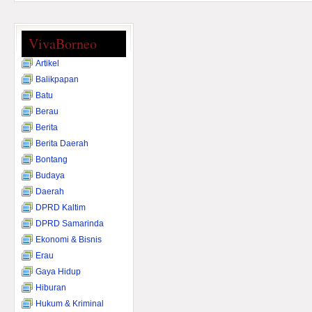
VivaBorneo
Artikel
Balikpapan
Batu
Berau
Berita
Berita Daerah
Bontang
Budaya
Daerah
DPRD Kaltim
DPRD Samarinda
Ekonomi & Bisnis
Erau
Gaya Hidup
Hiburan
Hukum & Kriminal