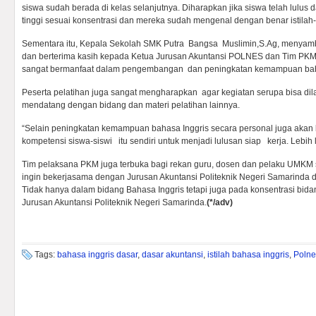
siswa sudah berada di kelas selanjutnya. Diharapkan jika siswa telah lulus 
tinggi sesuai konsentrasi dan mereka sudah mengenal dengan benar istilah-is
Sementara itu, Kepala Sekolah SMK Putra Bangsa Muslimin,S.Ag, menyambut
dan berterima kasih kepada Ketua Jurusan Akuntansi POLNES dan Tim PKM 
sangat bermanfaat dalam pengembangan dan peningkatan kemampuan baha
Peserta pelatihan juga sangat mengharapkan agar kegiatan serupa bisa dil
mendatang dengan bidang dan materi pelatihan lainnya.
“Selain peningkatan kemampuan bahasa Inggris secara personal juga akan
kompetensi siswa-siswi itu sendiri untuk menjadi lulusan siap kerja. Lebih l
Tim pelaksana PKM juga terbuka bagi rekan guru, dosen dan pelaku UMKM 
ingin bekerjasama dengan Jurusan Akuntansi Politeknik Negeri Samarinda
Tidak hanya dalam bidang Bahasa Inggris tetapi juga pada konsentrasi bidan
Jurusan Akuntansi Politeknik Negeri Samarinda.
(*/adv)
Tags:
bahasa inggris dasar
,
dasar akuntansi
,
istilah bahasa inggris
,
Polne