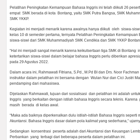
Pelatihan Peningkatan Kemampuan Bahasa Inggris ini telah diikuti 26 peser
empat SMK berada di kota Bontang, yaitu SMK Putra Bangsa, SMK Muham
SMK YKKP.
Kegiatan ini menjadi menarik karena awalnya hanya diikuti oleh siswa-si
kelas 10 di semester pertama, ternyata Pelatihan Peningkatan Kemampuan Ba
siswa-siswi dari SMK Muhammadiyah SMK Cendikia dan SMK YKKP Bontan
“Hal ini menjadi sangat menarik karena keikutsertaan tiga SMK di Bontang
ketertarikan siswa-siswi dalam belajar bahasa Inggris perlu diberikan apresia
pada 29 Agustus 2022.
Dalam acara ini, Rahmawati Fitriana, S.Pd., M.Pd BI dan Drs. Noor Fachman
instruktur dalam pelatihan ini bersama dengan Wulan Nur dan Cici Justri 
pendamping dari mahasiswa.
Dijelaskan Rahmawati, tujuan dari sosialisasi dan pelatihan ini adalah u
Inggris yang berkaitan dengan istilah bahasa Inggris secara teknis. Karena
masih berada di kelas awal.
“Maka ada baiknya diperkenalkan dulu istilah-istilah Bahasa Inggris seperti
Akuntansi. Bahasa Inggris dasar dalam pola kalimat yang sederhana,” ujarny
Sedangkan konsentrasi peserta adalah dari Akuntansi dan Keuangan Lemba
Perbankan yang terbagi dari beberapa peserta dalam pelatihan ini.