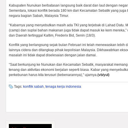
Kabupaten Nunukan berbatasan langsung baik darat dan laut dengan negar
Sementara, lokasi konflik berada 180 km dari Kecamatan Sebatik yang jug
negara bagian Sabah, Malaysia Timur.
“Kabarnya yang menyebutkan masih ada TKI yang terjebak di Lahad Datu. Me
(camp) dan suplai bahan makanan juga tidak dapat masuk ke kem mereka,”
dan Daerah tertinggal Kaltim, Frederix Bid, Senin (18/3).
Konflik yang berlangsung sejak bulan Februari ini telah menewaskan lebih d
lainnya cidera dan ditangkap pihak kepolisian Malaysia. Dikhawatirkan eksodu
masalah ini tidak dapat diselesaian dengan jalan damai.
“Saat berkunjung ke Nunukan dan Kecamatan Sebatik, masyarakat memang 
tenang dan aktivitas ekonomi berjalan seperti biasa. Kabar yang menyebutk
perkebunan harus kita terusuri (kebenarannya),” ujarnya.
(vb/yul)
Tags:
konflik sabah
,
tenaga kerja indonesia