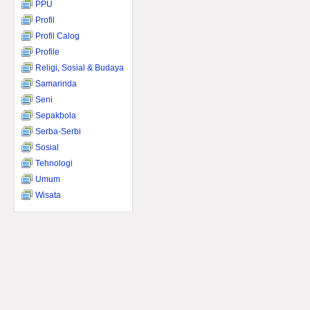
PPU
Profil
Profil Calog
Profile
Religi, Sosial & Budaya
Samarinda
Seni
Sepakbola
Serba-Serbi
Sosial
Tehnologi
Umum
Wisata