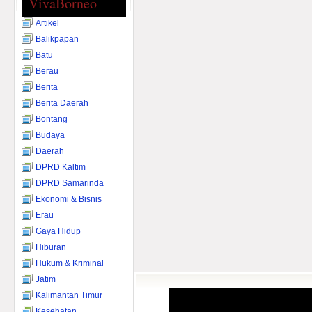
VivaBorneo
Artikel
Balikpapan
Batu
Berau
Berita
Berita Daerah
Bontang
Budaya
Daerah
DPRD Kaltim
DPRD Samarinda
Ekonomi & Bisnis
Erau
Gaya Hidup
Hiburan
Hukum & Kriminal
Jatim
Kalimantan Timur
Kesehatan