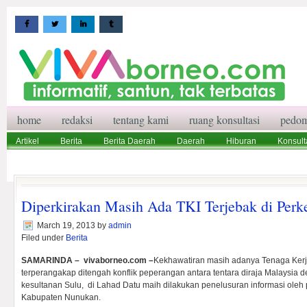
home
redaksi
tentang kami
ruang konsultasi
pedom
Artikel
Berita
Berita Daerah
Daerah
Hiburan
Konsult
Wisata
Pedoman Media Siber
Redaksi
Ruang Konsultasi
Diperkirakan Masih Ada TKI Terjebak di Per
March 19, 2013
by
admin
Filed under
Berita
SAMARINDA – vivaborneo.com –
Kekhawatiran masih adanya Tenaga Kerja
terperangakap ditengah konflik peperangan antara tentara diraja Malaysia
kesultanan Sulu, di Lahad Datu maih dilakukan penelusuran informasi oleh pi
Kabupaten Nunukan.