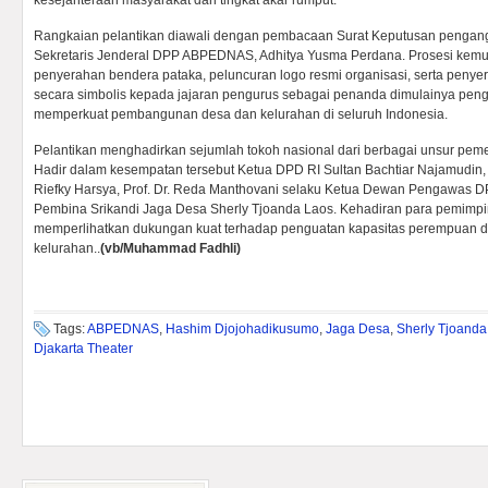
kesejahteraan masyarakat dari tingkat akar rumput.
Rangkaian pelantikan diawali dengan pembacaan Surat Keputusan pengan
Sekretaris Jenderal DPP ABPEDNAS, Adhitya Yusma Perdana. Prosesi kemu
penyerahan bendera pataka, peluncuran logo resmi organisasi, serta penye
secara simbolis kepada jajaran pengurus sebagai penanda dimulainya pen
memperkuat pembangunan desa dan kelurahan di seluruh Indonesia.
Pelantikan menghadirkan sejumlah tokoh nasional dari berbagai unsur pem
Hadir dalam kesempatan tersebut Ketua DPD RI Sultan Bachtiar Najamudin, 
Riefky Harsya, Prof. Dr. Reda Manthovani selaku Ketua Dewan Pengawas
Pembina Srikandi Jaga Desa Sherly Tjoanda Laos. Kehadiran para pemimpin
memperlihatkan dukungan kuat terhadap penguatan kapasitas perempuan
kelurahan..
(vb/Muhammad Fadhli)
Tags:
ABPEDNAS
,
Hashim Djojohadikusumo
,
Jaga Desa
,
Sherly Tjoanda
Djakarta Theater