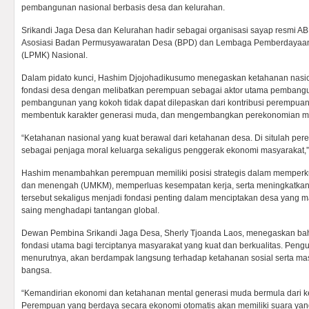
pembangunan nasional berbasis desa dan kelurahan.
Srikandi Jaga Desa dan Kelurahan hadir sebagai organisasi sayap resmi 
Asosiasi Badan Permusyawaratan Desa (BPD) dan Lembaga Pemberdayaan
(LPMK) Nasional.
Dalam pidato kunci, Hashim Djojohadikusumo menegaskan ketahanan nasio
fondasi desa dengan melibatkan perempuan sebagai aktor utama pembang
pembangunan yang kokoh tidak dapat dilepaskan dari kontribusi perempua
membentuk karakter generasi muda, dan mengembangkan perekonomian ma
“Ketahanan nasional yang kuat berawal dari ketahanan desa. Di situlah per
sebagai penjaga moral keluarga sekaligus penggerak ekonomi masyarakat,”
Hashim menambahkan perempuan memiliki posisi strategis dalam memperkuat
dan menengah (UMKM), memperluas kesempatan kerja, serta meningkatkan 
tersebut sekaligus menjadi fondasi penting dalam menciptakan desa yang m
saing menghadapi tantangan global.
Dewan Pembina Srikandi Jaga Desa, Sherly Tjoanda Laos, menegaskan b
fondasi utama bagi terciptanya masyarakat yang kuat dan berkualitas. Peng
menurutnya, akan berdampak langsung terhadap ketahanan sosial serta ma
bangsa.
“Kemandirian ekonomi dan ketahanan mental generasi muda bermula dari ke
Perempuan yang berdaya secara ekonomi otomatis akan memiliki suara yang