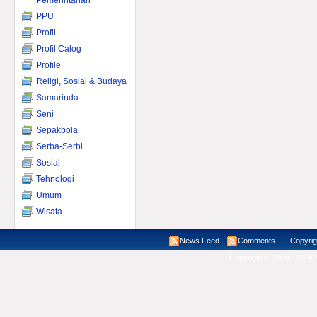
Pemerintahan
PPU
Profil
Profil Calog
Profile
Religi, Sosial & Budaya
Samarinda
Seni
Sepakbola
Serba-Serbi
Sosial
Tehnologi
Umum
Wisata
News Feed
Comments
Copyright ©
Copyright © 2008 - 2026 