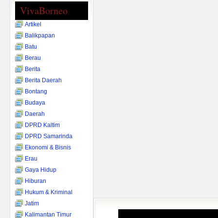
VivaBorneo
Artikel
Balikpapan
Batu
Berau
Berita
Berita Daerah
Bontang
Budaya
Daerah
DPRD Kaltim
DPRD Samarinda
Ekonomi & Bisnis
Erau
Gaya Hidup
Hiburan
Hukum & Kriminal
Jatim
Kalimantan Timur