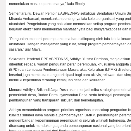
menentukan masa depan desanya,” kata Sherly.
Sementara itu, Dewan Pembina ABPEDNAS sekaligus Bendahara Umum Sri
Miranda Ambarsari, menekankan pentingnya tata kelola organisasi yang prof
akuntabel. Pengelolaan yang baik akan memastikan setiap program pembe
berjalan efektif serta memberikan manfaat nyata bagi masyarakat desa dan 
“Penguatan ekonomi perempuan desa harus ditopang oleh tata kelola keua
akuntabel. Dengan manajemen yang kuat, setiap program pemberdayaan d
sasaran,” ujar Maya.
Sekretaris Jenderal DPP ABPEDNAS, Adhitya Yusma Perdana, menjelaskan
dibentuk sebagai wadah penguatan peran perempuan, khususnya anggota
(BPD) dan Lembaga Pemberdayaan Masyarakat Kelurahan (LPMK) di seluruh
tersebut juga membuka ruang partisipasi bagi para aktivis, relawan, dan sim
memiliki kepedulian terhadap kemajuan desa dan kelurahan.
Menurut Adhitya, Srikandi Jaga Desa akan menjadi mitra strategis pemerinta
pemerintah desa, Badan Permusyawaratan Desa, serta berbagai pemangku
pembangunan yang transparan, inklusif, dan berkelanjutan.
Adhitya menambahkan program prioritas organisasi mencakup penguatan k
kualitas sumber daya manusia, pemberdayaan UMKM, perlindungan peremp
pengembangan kepemimpinan perempuan di seluruh wilayah Indonesia. Sel
dirancang untuk mendukung agenda pembangunan nasional yang berorient