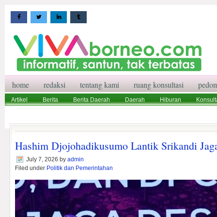
home
redaksi
tentang kami
ruang konsultasi
pedom
Artikel
Berita
Berita Daerah
Daerah
Hiburan
Konsult
Wisata
Pedoman Media Siber
Redaksi
Ruang Konsultasi
Hashim Djojohadikusumo Lantik Srikandi Jag
July 7, 2026
by
admin
Filed under
Politik dan Pemerintahan